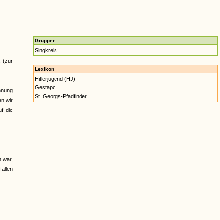
Gruppen
Singkreis
 (zur
Lexikon
Hitlerjugend (HJ)
Gestapo
hnung
St. Georgs-Pfadfinder
en wir
uf die
n war,
fallen