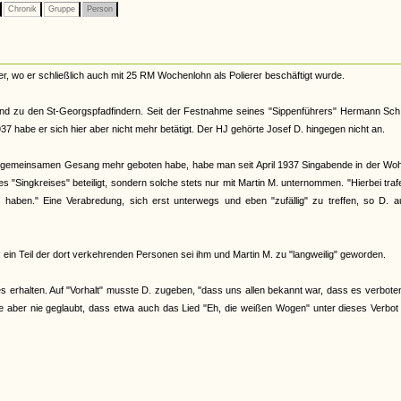
Chronik
Gruppe
Person
er, wo er schließlich auch mit 25 RM Wochenlohn als Polierer beschäftigt wurde.
d zu den St-Georgspfadfindern. Seit der Festnahme seines "Sippenführers" Hermann Sch.
 habe er sich hier aber nicht mehr betätigt. Der HJ gehörte Josef D. hingegen nicht an.
m gemeinsamen Gesang mehr geboten habe, habe man seit April 1937 Singabende in der Wo
s "Singkreises" beteiligt, sondern solche stets nur mit Martin M. unternommen. "Hierbei traf
 haben." Eine Verabredung, sich erst unterwegs und eben "zufällig" zu treffen, so D. a
 ein Teil der dort verkehrenden Personen sei ihm und Martin M. zu "langweilig" geworden.
 erhalten. Auf "Vorhalt" musste D. zugeben, "dass uns allen bekannt war, dass es verbote
 aber nie geglaubt, dass etwa auch das Lied "Eh, die weißen Wogen" unter dieses Verbot 