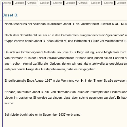
Chronik
Lexikon
Chronik
Lexikon
Chronik
Lexikon
Chronik
Lexikon
Chronik
Lexikon
Josef D.
Nach Abschluss der Volksschule arbeitete Josef D. als Volontär beim Juwelier R.&C. Müll
Nach dem Schulabschluss sei er in den katholischen Jungmännerverein "gekommen" un
"Sippe zählten neben Josef D. noch Martin M. und Hermann H.) kurz vor Weihnachten 1937
Da sich auf kircheneigenem Gelände, so Josef D.´s Begründung, keine Möglichkeit zu
von Hermann H. in der Trierer Straße veranstaltet. Er habe sich jedoch nie an Fahrten de
auch schon einmal zufällig die übrigen, denen wir uns dann zeitweilig angeschlossen
entsprechende Frage des Gestapobeamten, habe es nie gegeben.
Er sei letztmalig Ende August 1937 in der Wohnung von H. in der Trierer Straße gewesen;
Er habe, so räumte Josef D. ein, von Hermann Sch. auch ein Exemplar des Liederbuches
Lieder in russischer Singweise zu singen, dass aber solche gesungen wurden". Er habe
würde.
Sein Liederbuch habe er im September 1937 verbrannt.