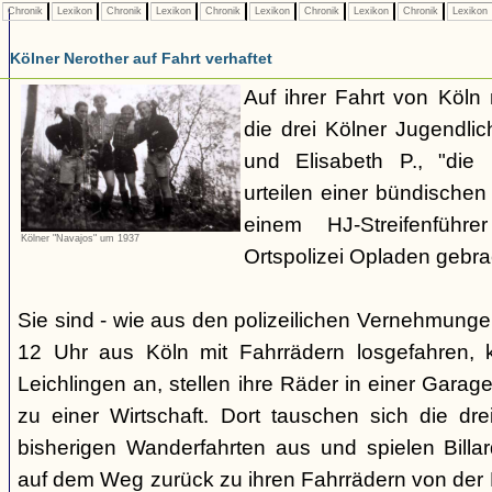
Chronik
Lexikon
Chronik
Lexikon
Chronik
Lexikon
Chronik
Lexikon
Chronik
Lexikon
Kölner Nerother auf Fahrt verhaftet
Auf ihrer Fahrt von Köln
die drei Kölner Jugendli
und Elisabeth P., "die
urteilen einer bündische
einem HJ-Streifenführ
Kölner "Navajos" um 1937
Ortspolizei Opladen gebra
Sie sind - wie aus den polizeilichen Vernehmunge
12 Uhr aus Köln mit Fahrrädern losgefahren,
Leichlingen an, stellen ihre Räder in einer Gara
zu einer Wirtschaft. Dort tauschen sich die dre
bisherigen Wanderfahrten aus und spielen Billar
auf dem Weg zurück zu ihren Fahrrädern von der H