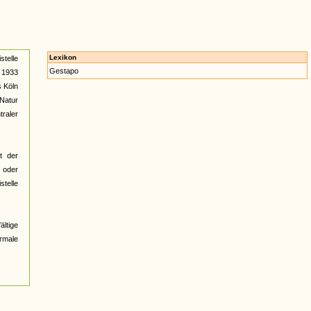
Lexikon
stelle
Gestapo
i 1933
s Köln
 Natur
traler
t der
 oder
stelle
ältige
ormale