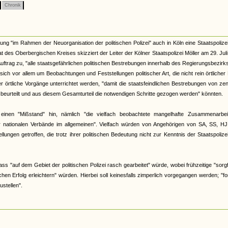
Chronik
sung "im Rahmen der Neuorganisation der politischen Polizei" auch in Köln eine Staatspolizei
t des Oberbergischen Kreises skizziert der Leiter der Kölner Staatspolizei Möller am 29. Jul
Auftrag zu, "alle staatsgefährlichen politischen Bestrebungen innerhalb des Regierungsbezirk
ich vor allem um Beobachtungen und Feststellungen politischer Art, die nicht rein örtlicher
 örtliche Vorgänge unterrichtet werden, "damit die staatsfeindlichen Bestrebungen von zen
 beurteilt und aus diesem Gesamturteil die notwendigen Schritte gezogen werden" könnten.
einen "Mißstand" hin, nämlich "die vielfach beobachtete mangelhafte Zusammenarbei
er nationalen Verbände im allgemeinen". Vielfach würden von Angehörigen von SA, SS, HJ
ungen getroffen, die trotz ihrer politischen Bedeutung nicht zur Kenntnis der Staatspolizei
 "auf dem Gebiet der politischen Polizei rasch gearbeitet" würde, wobei frühzeitige "sorgf
hen Erfolg erleichtern" würden. Hierbei soll keinesfalls zimperlich vorgegangen werden; "f
stellen".