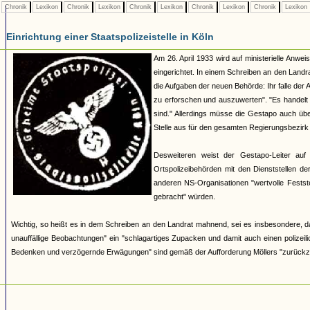
Chronik
Lexikon
Chronik
Lexikon
Chronik
Lexikon
Chronik
Lexikon
Chronik
Lexikon
Einrichtung einer Staatspolizeistelle in Köln
Am 26. April 1933 wird auf ministerielle Anwei
eingerichtet. In einem Schreiben an den Landra
die Aufgaben der neuen Behörde: Ihr falle der 
zu erforschen und auszuwerten". "Es handelt s
sind." Allerdings müsse die Gestapo auch über
Stelle aus für den gesamten Regierungsbezirk
Desweiteren weist der Gestapo-Leiter auf 
Ortspolizeibehörden mit den Dienststellen d
anderen NS-Organisationen "wertvolle Feststell
gebracht" würden.
Wichtig, so heißt es in dem Schreiben an den Landrat mahnend, sei es insbesondere, dass
unauffällige Beobachtungen" ein "schlagartiges Zupacken und damit auch einen polizeilic
Bedenken und verzögernde Erwägungen" sind gemäß der Aufforderung Möllers "zurückzu