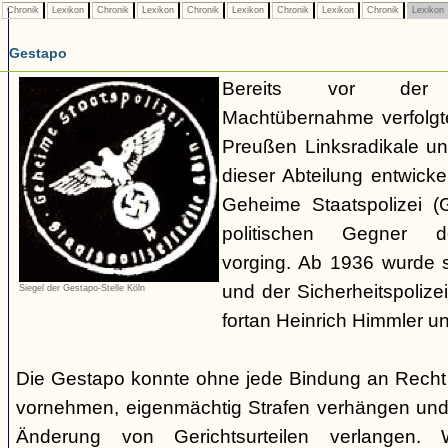
Chronik
Lexikon
Chronik
Lexikon
Chronik
Lexikon
Chronik
Lexikon
Chronik
Lexikon
Gestapo
Bereits vor der nat
Machtübernahme verfolgte 
Preußen Linksradikale u
dieser Abteilung entwicke
Geheime Staatspolizei (
politischen Gegner de
vorging. Ab 1936 wurde si
und der Sicherheitspolize
Siegel der Gestapo-Stelle Köln
fortan Heinrich Himmler u
Die Gestapo konnte ohne jede Bindung an Rech
vornehmen, eigenmächtig Strafen verhängen und
Änderung von Gerichtsurteilen verlangen. Wi