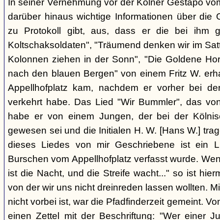
In seiner Vernehmung vor der Kölner Gestapo vom
darüber hinaus wichtige Informationen über die 
zu Protokoll gibt, aus, dass er die bei ihm 
Koltschaksoldaten", "Träumend denken wir im Satt
Kolonnen ziehen in der Sonn", "Die Goldene Ho
nach den blauen Bergen" von einem Fritz W. erh
Appellhofplatz kam, nachdem er vorher bei de
verkehrt habe. Das Lied "Wir Bummler", das vo
habe er von einem Jungen, der bei der Kölnisc
gewesen sei und die Initialen H. W. [Hans W.] tra
dieses Liedes von mir Geschriebene ist ein 
Burschen vom Appellhofplatz verfasst wurde. Wenn 
ist die Nacht, und die Streife wacht..." so ist hier
von der wir uns nicht dreinreden lassen wollten. Mit
nicht vorbei ist, war die Pfadfinderzeit gemeint.
einen Zettel mit der Beschriftung: "Wer einer J