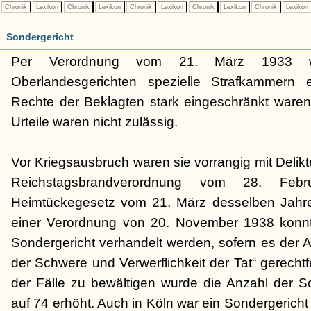
Chronik
Lexikon
Chronik
Lexikon
Chronik
Lexikon
Chronik
Lexikon
Chronik
Lexikon
Sondergericht
Per Verordnung vom 21. März 1933 
Oberlandesgerichten spezielle Strafkammern e
Rechte der Beklagten stark eingeschränkt waren.
Urteile waren nicht zulässig.
Vor Kriegsausbruch waren sie vorrangig mit Deli
Reichstagsbrandverordnung vom 28. Fe
Heimtückegesetz vom 21. März desselben Jahres
einer Verordnung von 20. November 1938 konnte
Sondergericht verhandelt werden, sofern es der 
der Schwere und Verwerflichkeit der Tat“ gerechtf
der Fälle zu bewältigen wurde die Anzahl der 
auf 74 erhöht. Auch in Köln war ein Sondergericht