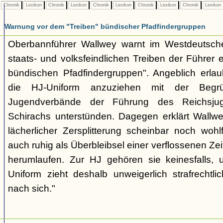
Chronik
Lexikon
Chronik
Lexikon
Chronik
Lexikon
Chronik
Lexikon
Chronik
Lexikon
Warnung vor dem "Treiben" bündischer Pfadfindergruppen
Oberbannführer Wallwey warnt im Westdeutsch
staats- und volksfeindlichen Treiben der Führer
bündischen Pfadfindergruppen". Angeblich erla
die HJ-Uniform anzuziehen mit der Begr
Jugendverbände der Führung des Reichsjug
Schirachs unterstünden. Dagegen erklärt Wallwey
lächerlicher Zersplitterung scheinbar noch wo
auch ruhig als Überbleibsel einer verflossenen Zei
herumlaufen. Zur HJ gehören sie keinesfalls,
Uniform zieht deshalb unweigerlich strafrechtl
nach sich."