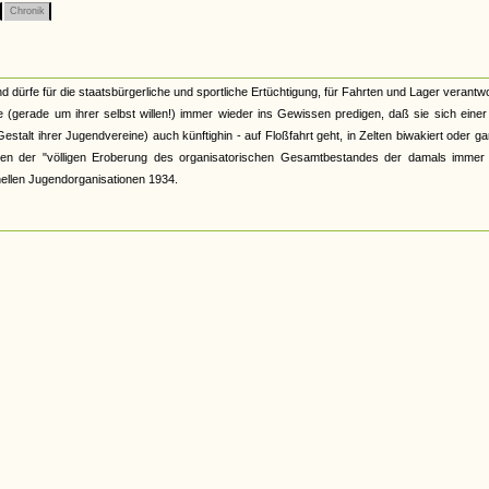
Chronik
d dürfe für die staatsbürgerliche und sportliche Ertüchtigung, für Fahrten und Lager verantwo
 (gerade um ihrer selbst willen!) immer wieder ins Gewissen predigen, daß sie sich eine
talt ihrer Jugendvereine) auch künftighin - auf Floßfahrt geht, in Zelten biwakiert oder ga
wischen der "völligen Eroberung des organisatorischen Gesamtbestandes der damals immer
ellen Jugendorganisationen 1934.