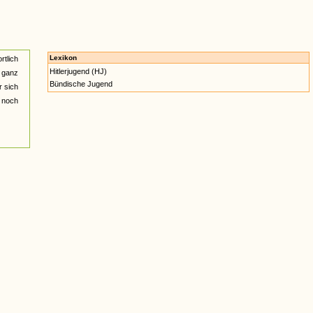
Lexikon
rtlich
Hitlerjugend (HJ)
r ganz
Bündische Jugend
r sich
 noch