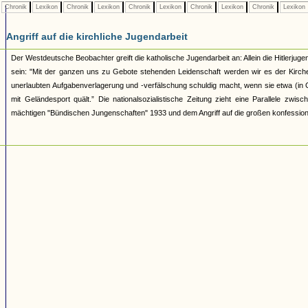
Chronik
Lexikon
Chronik
Lexikon
Chronik
Lexikon
Chronik
Lexikon
Chronik
Lexikon
Angriff auf die kirchliche Jugendarbeit
Der Westdeutsche Beobachter greift die katholische Jugendarbeit an: Allein die Hitlerjugen
sein: "Mit der ganzen uns zu Gebote stehenden Leidenschaft werden wir es der Kirche
unerlaubten Aufgabenverlagerung und -verfälschung schuldig macht, wenn sie etwa (in Ges
mit Geländesport quält.” Die nationalsozialistische Zeitung zieht eine Parallele z
mächtigen "Bündischen Jungenschaften" 1933 und dem Angriff auf die großen konfession