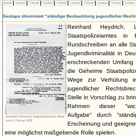
Chronik
Lexikon
Chronik
Lexikon
Chronik
Lexikon
Chronik
Lexikon
Chronik
Lexikon
Gestapo übernimmt "ständige Beobachtung jugendlicher Recht
Reinhard Heydrich, 
Staatspolizeiamtes in 
Rundschreiben an alle Staa
Jugendkriminalität in De
erschreckenden Umfang
die Geheime Staatspolize
Wege zur Verhütung e
jugendlicher Rechtsbr
Stelle in Vorschlag zu bri
Rahmen dieser "wicht
Aufgabe" durch "ständ
Schreiben Geheimen Staatspolizeiamtes Berlin
vom 8. Februar 1935
Erscheinung und geeignet
eine möglichst maßgebende Rolle spielen.