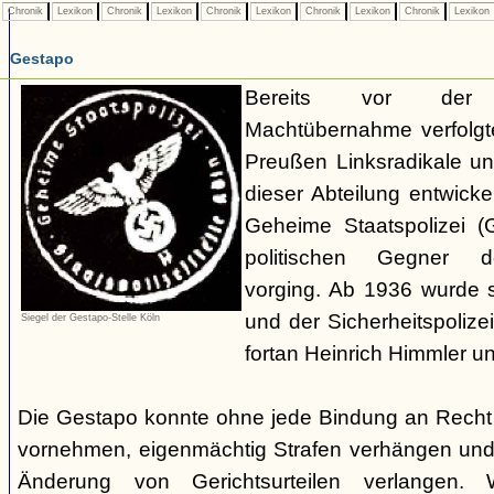
Chronik
Lexikon
Chronik
Lexikon
Chronik
Lexikon
Chronik
Lexikon
Chronik
Lexikon
Gestapo
Bereits vor der nat
Machtübernahme verfolgte 
Preußen Linksradikale u
dieser Abteilung entwicke
Geheime Staatspolizei (
politischen Gegner de
vorging. Ab 1936 wurde si
und der Sicherheitspolize
Siegel der Gestapo-Stelle Köln
fortan Heinrich Himmler u
Die Gestapo konnte ohne jede Bindung an Rech
vornehmen, eigenmächtig Strafen verhängen und
Änderung von Gerichtsurteilen verlangen. Wi