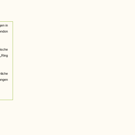
gen in
London
ische
 „Ring
nliche
ungen