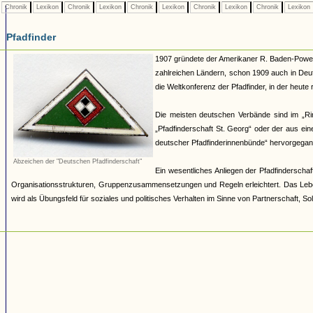
Chronik
Lexikon
Chronik
Lexikon
Chronik
Lexikon
Chronik
Lexikon
Chronik
Lexikon
Pfadfinder
1907 gründete der Amerikaner R. Baden-Powell 
zahlreichen Ländern, schon 1909 auch in Deut
die Weltkonferenz der Pfadfinder, in der heut
Die meisten deutschen Verbände sind im „R
„Pfadfinderschaft St. Georg“ oder der aus e
deutscher Pfadfinderinnenbünde“ hervorgegang
Abzeichen der "Deutschen Pfadfinderschaft"
Ein wesentliches Anliegen der Pfadfinderschaft
Organisationsstrukturen, Gruppenzusammensetzungen und Regeln erleichtert. Das Lebe
wird als Übungsfeld für soziales und politisches Verhalten im Sinne von Partnerschaft, Sol