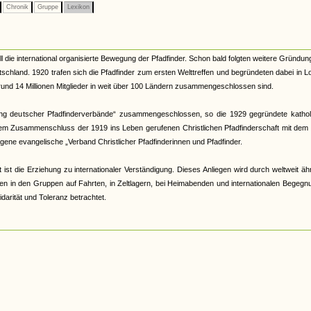
Chronik
Gruppe
Lexikon
die international organisierte Bewegung der Pfadfinder. Schon bald folgten weitere Gründun
schland. 1920 trafen sich die Pfadfinder zum ersten Welttreffen und begründeten dabei in 
e rund 14 Millionen Mitglieder in weit über 100 Ländern zusammengeschlossen sind.
ing deutscher Pfadfinderverbände“ zusammengeschlossen, so die 1929 gegründete kathol
inem Zusammenschluss der 1919 ins Leben gerufenen Christlichen Pfadfinderschaft mit dem
ene evangelische „Verband Christlicher Pfadfinderinnen und Pfadfinder.
 ist die Erziehung zu internationaler Verständigung. Dieses Anliegen wird durch weltweit äh
n in den Gruppen auf Fahrten, in Zeltlagern, bei Heimabenden und internationalen Begegn
idarität und Toleranz betrachtet.