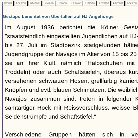
Chronik
Lexikon
Chronik
Lexikon
Chronik
Lexikon
Chronik
Lexikon
Chronik
Lexikon
Gestapo berichtet von Überfällen auf HJ-Angehörige
Im August 1936 berichtet die Kölner Gest
"staatsfeindlich eingestellten Jugendlichen auf H
bis 27. Juli im Stadtbezirk stattgefunden hätten.
Jugendgruppe der Navajos im Alter von 15 bis 25
sie an ihrer Kluft, nämlich "Halbschuhen mit
Troddeln) oder auch Schaftstiefeln, überaus kur
versehenen schwarzen Hosen, grellfarbig karrier
Knöpfen und evtl. blauen Schimützen. Die weiblic
Navajos zusammen sind, treten in folgender K
samtartiger Rock mit Reissverschluss, weisse B
Seidenstrümpfe und Schaftstiefel."
Verschiedene Gruppen hätten sich in vers