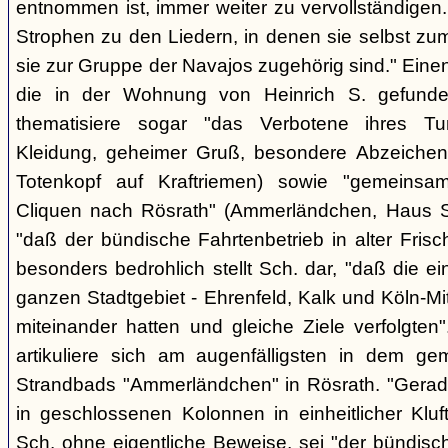
entnommen ist, immer weiter zu vervollständigen
Strophen zu den Liedern, in denen sie selbst zu
sie zur Gruppe der Navajos zugehörig sind." Einen
die in der Wohnung von Heinrich S. gefunden
thematisiere sogar "das Verbotene ihres Tuns
Kleidung, geheimer Gruß, besondere Abzeichen (z
Totenkopf auf Kraftriemen) sowie "gemeinsa
Cliquen nach Rösrath" (Ammerländchen, Haus St
"daß der bündische Fahrtenbetrieb in alter Frisch
besonders bedrohlich stellt Sch. dar, "daß die 
ganzen Stadtgebiet - Ehrenfeld, Kalk und Köln-M
miteinander hatten und gleiche Ziele verfolgt
artikuliere sich am augenfälligsten in dem ge
Strandbads "Ammerländchen" in Rösrath. "Gerade
in geschlossenen Kolonnen in einheitlicher Kluft 
Sch. ohne eigentliche Beweise, sei "der bündisc