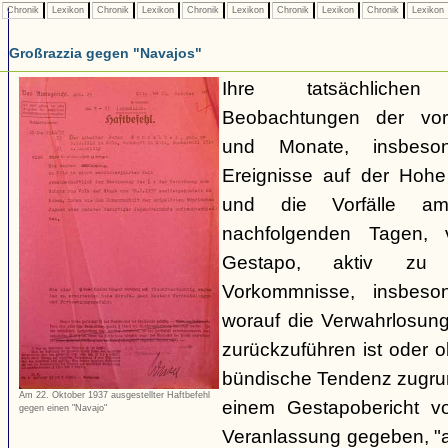
Chronik
Lexikon
Chronik
Lexikon
Chronik
Lexikon
Chronik
Lexikon
Chronik
Lexikon
Großrazzia gegen "Navajos"
Ihre tatsächliche
Beobachtungen der vo
und Monate, insbeso
Ereignisse auf der Hoh
und die Vorfälle a
nachfolgenden Tagen, 
Gestapo, aktiv zu 
Vorkommnisse, insbeson
worauf die Verwahrlosun
zurückzuführen ist oder 
bündische Tendenz zugrund
Am 22. Oktober 1937 ausgestellter Haftbefehl
einem Gestapobericht v
gegen einen "Navajo"
Veranlassung gegeben, "a