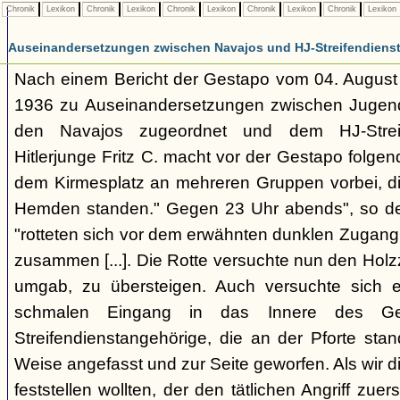
Chronik
Lexikon
Chronik
Lexikon
Chronik
Lexikon
Chronik
Lexikon
Chronik
Lexikon
Auseinandersetzungen zwischen Navajos und HJ-Streifendienst 
Nach einem Bericht der Gestapo vom 04. August
1936 zu Auseinandersetzungen zwischen Jugend
den Navajos zugeordnet und dem HJ-Streif
Hitlerjunge Fritz C. macht vor der Gestapo folge
dem Kirmesplatz an mehreren Gruppen vorbei, die
Hemden standen." Gegen 23 Uhr abends", so der
"rotteten sich vor dem erwähnten dunklen Zugang
zusammen [...]. Die Rotte versuchte nun den Hol
umgab, zu übersteigen. Auch versuchte sich ei
schmalen Eingang in das Innere des Gel
Streifendienstangehörige, die an der Pforte stan
Weise angefasst und zur Seite geworfen. Als wir d
feststellen wollten, der den tätlichen Angriff zuer