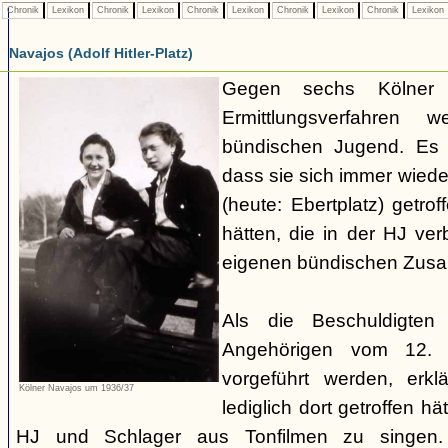
Chronik
Lexikon
Chronik
Lexikon
Chronik
Lexikon
Chronik
Lexikon
Chronik
Lexikon
Navajos (Adolf Hitler-Platz)
Gegen sechs Kölner J
Ermittlungsverfahren 
bündischen Jugend. Es 
dass sie sich immer wieder
(heute: Ebertplatz) getr
hätten, die in der HJ ve
eigenen bündischen Zus
Als die Beschuldigte
Angehörigen vom 12. A
vorgeführt werden, erkl
Kölner Navajos um 1936/37
lediglich dort getroffen h
HJ und Schlager aus Tonfilmen zu singen.