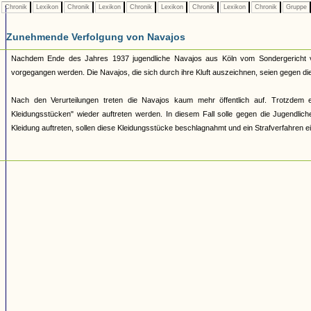
Chronik
Lexikon
Chronik
Lexikon
Chronik
Lexikon
Chronik
Lexikon
Chronik
Gruppe
Zunehmende Verfolgung von Navajos
Nachdem Ende des Jahres 1937 jugendliche Navajos aus Köln vom Sondergericht veru
vorgegangen werden. Die Navajos, die sich durch ihre Kluft auszeichnen, seien gegen die
Nach den Verurteilungen treten die Navajos kaum mehr öffentlich auf. Trotzdem 
Kleidungsstücken" wieder auftreten werden. In diesem Fall solle gegen die Jugendliche
Kleidung auftreten, sollen diese Kleidungsstücke beschlagnahmt und ein Strafverfahren ei