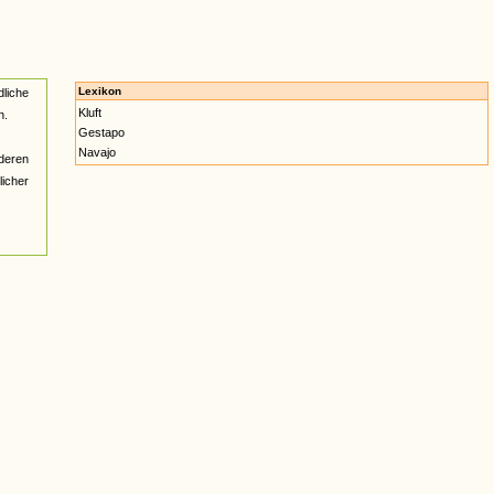
Lexikon
liche
Kluft
n.
Gestapo
Navajo
deren
licher