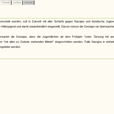
Chronik
Lexikon
Chronik
rteilt wurden, soll in Zukunft mit aller Schärfe gegen Navajos und bündische Jugend
 Hitlerjugend und damit staatsfeindlich eingestellt. Darum müsse die Gestapo sie überwache
erwartet die Gestapo, dass die Jugendlichen ab dem Frühjahr "unter Tarnung mit an
n "mit allen zu Gebote stehenden Mitteln" eingeschritten werden. Falls Navajos in einheit
ngeleitet werden.