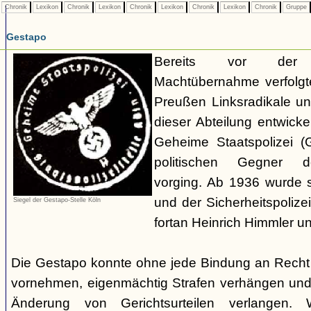
Chronik
Lexikon
Chronik
Lexikon
Chronik
Lexikon
Chronik
Lexikon
Chronik
Gruppe
Gestapo
Bereits vor der nat
Machtübernahme verfolgte 
Preußen Linksradikale u
dieser Abteilung entwicke
Geheime Staatspolizei (
politischen Gegner de
vorging. Ab 1936 wurde si
und der Sicherheitspolize
Siegel der Gestapo-Stelle Köln
fortan Heinrich Himmler u
Die Gestapo konnte ohne jede Bindung an Rech
vornehmen, eigenmächtig Strafen verhängen und
Änderung von Gerichtsurteilen verlangen. Wi