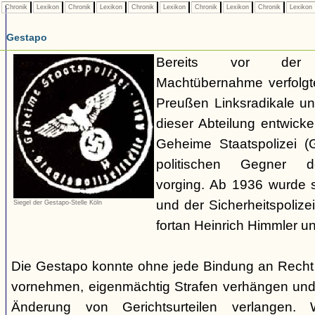
Chronik
Lexikon
Chronik
Lexikon
Chronik
Lexikon
Chronik
Lexikon
Chronik
Lexikon
Gestapo
Bereits vor der nat
Machtübernahme verfolgte 
Preußen Linksradikale u
dieser Abteilung entwicke
Geheime Staatspolizei (
politischen Gegner de
vorging. Ab 1936 wurde si
und der Sicherheitspolize
Siegel der Gestapo-Stelle Köln
fortan Heinrich Himmler u
Die Gestapo konnte ohne jede Bindung an Rech
vornehmen, eigenmächtig Strafen verhängen und
Änderung von Gerichtsurteilen verlangen. Wi