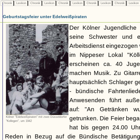
Chronik
Lexikon
Chronik
Lexikon
Chronik
Lexikon
Chronik
Lexikon
Chronik
Lexikon
Geburtstagsfeier unter Edelweißpiraten
Der Kölner Jugendliche H
seine Schwester und 
Arbeitsdienst eingezogen 
im Nippeser Lokal "Köll
erscheinen ca. 40 Juge
machen Musik. Zu Gitar
hauptsächlich Schlager ge
- bündische Fahrtenlie
Anwesenden führt auße
auf: "An Getränken wu
getrunken. Die Feier beg
Kölner "Edelweißpiraten" mit zwei Düsseldorfer
"Kollegen", um 1942
hat bis gegen 24.00 Uhr
Reden in Bezug auf die Bündische Betätigung