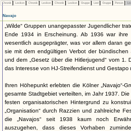
Chronik
Lexikon
Chronik
Lexikon
Chronik
Lexikon
Gruppe
Lied
Gruppe
Person
Le
Navajo
„Wilde“ Gruppen unangepasster Jugendlicher trate
Ende 1934 in Erscheinung. Ab 1936 war ihre 
wesentlich ausgeprägter, was vor allem daran ge
sie mit dem endgültigen Verbot der bündischen
und dem „Gesetz über die Hitlerjugend“ vom 1. 
das Interesse von HJ-Streifendienst und Gestapo 
Ihren Höhepunkt erlebten die Kölner „Navajo“-Gr
gesamte Stadtgebiet verteilten, im Jahr 1937. Di
festen organisatorischen Hintergrund zu konstru
„Organisation“ durch Razzien und zahlreiche F
die „Navajos“ seit 1938 kaum noch Erwähn
auszugehen, dass dieses Vorhaben zumindes