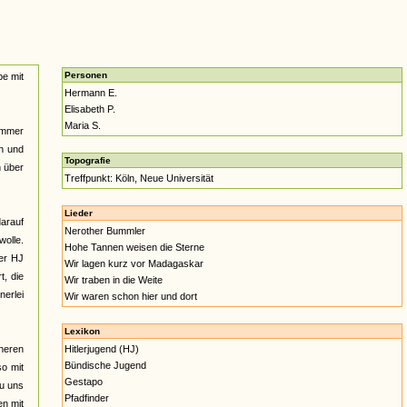
Personen
pe mit
Hermann E.
Elisabeth P.
Maria S.
 immer
en und
Topografie
n über
Treffpunkt: Köln, Neue Universität
Lieder
arauf
Nerother Bummler
wolle.
Hohe Tannen weisen die Sterne
der HJ
Wir lagen kurz vor Madagaskar
, die
Wir traben in die Weite
nerlei
Wir waren schon hier und dort
Lexikon
heren
Hitlerjugend (HJ)
Bündische Jugend
o mit
Gestapo
zu uns
Pfadfinder
en mit