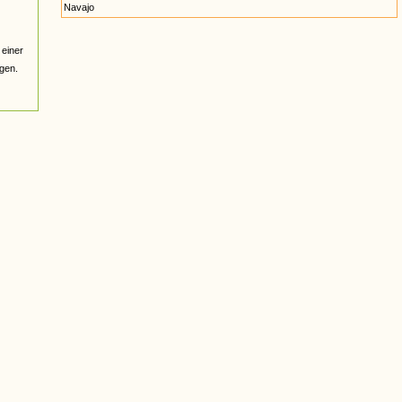
Navajo
einer
gen.