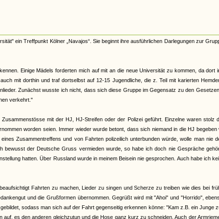
tät" ein Treffpunkt Kölner „Navajos“. Sie beginnt ihre ausführlichen Darlegungen zur Grup
 kennen. Einige Mädels forderten mich auf mit an die neue Universität zu kommen, da dort
uch mit dorthin und traf dortselbst auf 12-15 Jugendliche, die z. Teil mit karierten Hemd
enlieder. Zunächst wusste ich nicht, dass sich diese Gruppe im Gegensatz zu den Gesetze
nen verkehrt."
sammenstösse mit der HJ, HJ-Streifen oder der Polizei geführt. Einzelne waren stolz d
ernommen worden seien. Immer wieder wurde betont, dass sich niemand in die HJ begeben 
it eines Zusammentreffens und von Fahrten polizeilich unterbunden würde, wolle man nie 
uch bewusst der Deutsche Gruss vermieden wurde, so habe ich doch nie Gespräche gehört
Einstellung hatten. Über Russland wurde in meinem Beisein nie gesprochen. Auch habe ich kei
fsichtigt Fahrten zu machen, Lieder zu singen und Scherze zu treiben wie dies bei frü
ankengut und die Grußformen übernommen. Gegrüßt wird mit "Ahoi" und "Horrido", ebens
sgebildet, sodass man sich auf der Fahrt gegenseitig erkennen könne: "Kam z.B. ein Junge 
 ihn auf, es den anderen gleichzutun und die Hose ganz kurz zu schneiden. Auch der Armriem