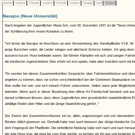
Chronik
Lexikon
Chronik
Lexikon
Chronik
Lexikon
Gruppe
Lied
Gruppe
Navajos (Neue Universität)
Nach Angaben der Jugendlichen Maria Sch. vom 30. Dezember 1937 ist die "Neue Universi
der Schilderung ihrer ersten Kontakte zu ihnen:
"Ich lernte die Navajos im Anschluss an eine Versammlung des Handballklubs V.f.B. 06
junge Burschen seien, die Lieder sängen und allerhand Scherze trieben. Ich ging denn a
äusserst kurzer Hose bekleidet waren. Sie führten Klampfen mit sich und sangen Fahrt
die bündische Jugend befand. Dies erfuhr ich erst später, habe aber trotzdem noch mit ih
"Es wurden bei diesen Zusammenkünften Gespräche über Fahrtenerlebnisse und über Zu
angeben zu können, dass sie schon verschiedentlich bei der Geheimen Staatspolizei v
Man wollte frei sein und sich keinem Führer unterordnen. Selbst wenn jede Möglichke
beitreten. Wenn auch in dieser Beziehung eine offene HJ-Feindschaft bestand und a
darauf schliessen liessen, dass diese Jugendlichen eine grundsätzlich staatsfeindliche 
abfällige Reden über Hitler und die übrige Staatsführung gehört. "
Der Zweck des Zusammenschlusses sei es, allein, ungezwungen und von niemandem beau
Bünden üblich gewesen sei. Deshalb habe man auch bewusst das übrige bündische Ged
dem Fingergruß der Pfadfinder. Die einheitliche Kleidung habe sich nach und nach herau
der eine Hose trug, die etwa bis zum Knie reichte, so lachten wir ihn aus und forderten