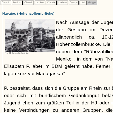
Chronik
Lexikon
Chronik
Lexikon
Chronik
Lexikon
Gruppe
Lied
Gruppe
Navajos (Hohenzollernbrücke)
Nach Aussage der Jugend
der Gestapo im Dezem
allabendlich ca. 10
Hohenzollernbrücke. Die 
neben dem "Rübezahllie
Die Hohenzollerbrücke
Mexiko", in dem von "Na
Elisabeth P. aber im BDM gelernt habe. Ferner
lagen kurz vor Madagaskar".
P. bestreitet, dass sich die Gruppe am Rhein zu
oder sich mit bündischem Gedankengut befas
Jugendlichen zum größten Teil in der HJ oder 
keine Verbindungen zu anderen Gruppen, di