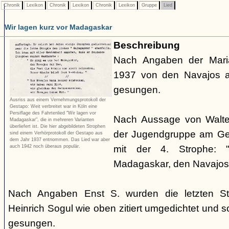
Chronik
Lexikon
Chronik
Lexikon
Chronik
Lexikon
Gruppe
Lied
Wir lagen kurz vor Madagaskar
Beschreibung
Nach Angaben der Mari
1937 von den Navajos a
gesungen.
Ausriss aus einem Vernehmungsprotokoll der
Gestapo: Weit verbreitet war in Köln eine
Persiflage des Fahrtenlied "Wir lagen vor
Nach Aussage von Walte
Madagaskar", die in mehreren Varianten
überliefert ist. Die hier abgebildeten Strophen
der Jugendgruppe am Geo
sind einem Verhörprotokoll der Gestapo aus
dem Jahr 1937 entnommen. Das Lied war aber
auch 1942 noch überaus populär.
mit der 4. Strophe:
Madagaskar, den Navajos 
Nach Angaben Enst S. wurden die letzten S
Heinrich Sogul wie oben zitiert umgedichtet und 
gesungen.