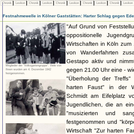
Chronik
Lexikon
Chronik
Lexikon
Chronik
Lexikon
Chronik
Lexikon
Chronik
Lexikon
Festnahmewelle in Kölner Gaststätten: Harter Schlag gegen Ede
"Auf Grund von Feststellu
oppositionelle Jugendg
Wirtschaften in Köln zu
von Wanderfahrten zus
Gestapo aktiv und nim
Mitglieder der "Volksgartengruppe". Viele von
gegen 21.00 Uhr eine - wi
Ihnen wurden am 4. Dezember 1942
festgenommen.
"Überholung der Treffs"
harten Faust" in der 
Schmidt am Eifelplatz v
Jugendlichen, die an ein
"musizierten und san
festgenommen und "körper
Wirtschaft "Zur harten F