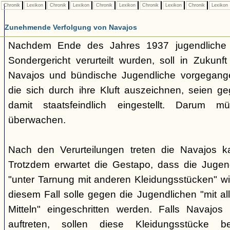
Chronik
Lexikon
Chronik
Lexikon
Chronik
Lexikon
Chronik
Lexikon
Chronik
Lexikon
Zunehmende Verfolgung von Navajos
Nachdem Ende des Jahres 1937 jugendliche
Sondergericht verurteilt wurden, soll in Zukunf
Navajos und bündische Jugendliche vorgegang
die sich durch ihre Kluft auszeichnen, seien ge
damit staatsfeindlich eingestellt. Darum 
überwachen.
Nach den Verurteilungen treten die Navajos ka
Trotzdem erwartet die Gestapo, dass die Jugen
"unter Tarnung mit anderen Kleidungsstücken" wi
diesem Fall solle gegen die Jugendlichen "mit a
Mitteln" eingeschritten werden. Falls Navajos i
auftreten, sollen diese Kleidungsstücke 