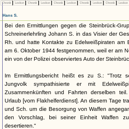
Chronik
Lexikon
Chronik
Lexikon
Chronik
Lexikon
Chronik
Lexikon
Chronik
Lexikon
Hans S.
Bei den Ermittlungen gegen die Steinbrück-Grup
Schreinerlehrling Johann S. in das Visier der Ge
Rh. und hatte Kontakte zu Edelweißpiraten am E
am 6. Oktober 1944 festgenommen, weil er am Nep
ein von der Polizei observiertes Auto der Steinbrü
Im Ermittlungsbericht heißt es zu S.: "Trotz 
Jungvolk sympathisierte er mit Edelwei
Zusammenkünften und Fahrten derselben teil.
Urlaub [vom Flakhelferdienst]. An diesem Tage tra
und Sch. um die Besorgung von Waffen angega
den Vorschlag, bei seiner Einheit Waffen 
desertieren."