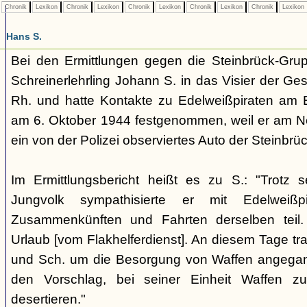
Chronik
Lexikon
Chronik
Lexikon
Chronik
Lexikon
Chronik
Lexikon
Chronik
Lexikon
Hans S.
Bei den Ermittlungen gegen die Steinbrück-Grup
Schreinerlehrling Johann S. in das Visier der Ge
Rh. und hatte Kontakte zu Edelweißpiraten am E
am 6. Oktober 1944 festgenommen, weil er am Nep
ein von der Polizei observiertes Auto der Steinbrü
Im Ermittlungsbericht heißt es zu S.: "Trotz 
Jungvolk sympathisierte er mit Edelwei
Zusammenkünften und Fahrten derselben teil.
Urlaub [vom Flakhelferdienst]. An diesem Tage tra
und Sch. um die Besorgung von Waffen angega
den Vorschlag, bei seiner Einheit Waffen 
desertieren."