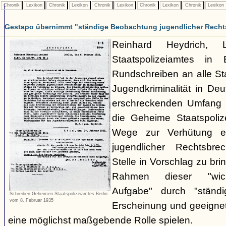
Chronik
Lexikon
Chronik
Lexikon
Chronik
Lexikon
Chronik
Lexikon
Chronik
Lexikon
Gestapo übernimmt "ständige Beobachtung jugendlicher Recht
Reinhard Heydrich, 
Staatspolizeiamtes in 
Rundschreiben an alle Staa
Jugendkriminalität in De
erschreckenden Umfang
die Geheime Staatspolize
Wege zur Verhütung e
jugendlicher Rechtsbr
Stelle in Vorschlag zu bri
Rahmen dieser "wicht
Aufgabe" durch "ständ
Schreiben Geheimen Staatspolizeiamtes Berlin
vom 8. Februar 1935
Erscheinung und geeignet
eine möglichst maßgebende Rolle spielen.