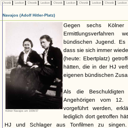
Chronik
Lexikon
Chronik
Lexikon
Chronik
Lexikon
Chronik
Lexikon
Chronik
Lexikon
Navajos (Adolf Hitler-Platz)
Gegen sechs Kölner J
Ermittlungsverfahren 
bündischen Jugend. Es 
dass sie sich immer wieder
(heute: Ebertplatz) getr
hätten, die in der HJ ve
eigenen bündischen Zus
Als die Beschuldigte
Angehörigen vom 12. A
vorgeführt werden, erkl
Kölner Navajos um 1936/37
lediglich dort getroffen h
HJ und Schlager aus Tonfilmen zu singen.