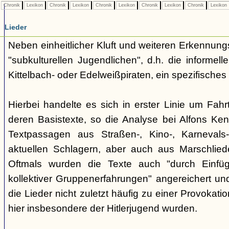
Chronik
Lexikon
Chronik
Lexikon
Chronik
Lexikon
Chronik
Lexikon
Chronik
Lexikon
Lieder
Neben einheitlicher Kluft und weiteren Erkennung
"subkulturellen Jugendlichen", d.h. die informe
Kittelbach- oder Edelweißpiraten, ein spezifisches 
Hierbei handelte es sich in erster Linie um Fahr
deren Basistexte, so die Analyse bei Alfons K
Textpassagen aus Straßen-, Kino-, Karnevals
aktuellen Schlagern, aber auch aus Marschlie
Oftmals wurden die Texte auch "durch Einfü
kollektiver Gruppenerfahrungen" angereichert und 
die Lieder nicht zuletzt häufig zu einer Provokat
hier insbesondere der Hitlerjugend wurden.