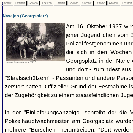
Chronik
Lexikon
Chronik
Lexikon
Chronik
Lexikon
Chronik
Lexikon
Chronik
Lexikon
Navajos (Georgsplatz)
Am 16. Oktober 1937 wird
jener Jugendlichen vom 3.
Polizei festgenommen un
die sich in den Woche
Georgsplatz in der Nähe 
Kölner Navajos um 1937
und dort - zumindest aus 
"Staatsschützern" - Passanten und andere Person
zerstört hatten. Offizieller Grund der Festnahme is
der Zugehörigkeit zu einem staatsfeindlichen Jug
In der "Einlieferungsanzeige" schreibt der die 
Polizeihauptwachmeister, am Georgsplatz würde
mehrere "Burschen" herumtreiben. "Dort werde