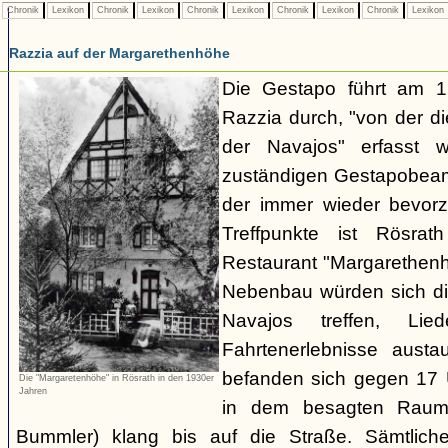
Chronik
Lexikon
Chronik
Lexikon
Chronik
Lexikon
Chronik
Lexikon
Chronik
Lexikon
Razzia auf der Margarethenhöhe
Die Gestapo führt am 
Razzia durch, "von der d
der Navajos" erfasst 
zuständigen Gestapobeamt
der immer wieder bevor
Treffpunkte ist Rösra
Restaurant "Margarethenh
Nebenbau würden sich di
Navajos treffen, Li
Fahrtenerlebnisse austa
befanden sich gegen 17 
Die "Margaretenhöhe" in Rösrath in den 1930er
Jahren
in dem besagten Raum.
Bummler) klang bis auf die Straße. Sämtlich