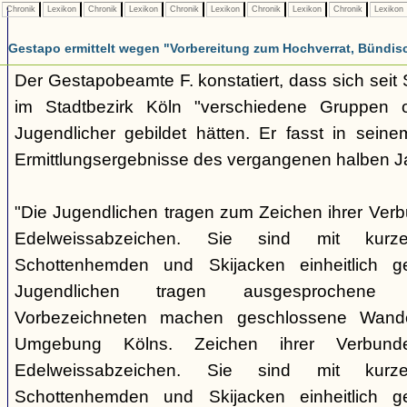
Chronik
Lexikon
Chronik
Lexikon
Chronik
Lexikon
Chronik
Lexikon
Chronik
Lexikon
Gestapo ermittelt wegen "Vorbereitung zum Hochverrat, Bündis
Der Gestapobeamte F. konstatiert, dass sich sei
im Stadtbezirk Köln "verschiedene Gruppen opp
Jugendlicher gebildet hätten. Er fasst in seine
Ermittlungsergebnisse des vergangenen halben 
"Die Jugendlichen tragen zum Zeichen ihrer Verb
Edelweissabzeichen. Sie sind mit kurz
Schottenhemden und Skijacken einheitlich ge
Jugendlichen tragen ausgesprochene 
Vorbezeichneten machen geschlossene Wande
Umgebung Kölns. Zeichen ihrer Verbunde
Edelweissabzeichen. Sie sind mit kurz
Schottenhemden und Skijacken einheitlich ge