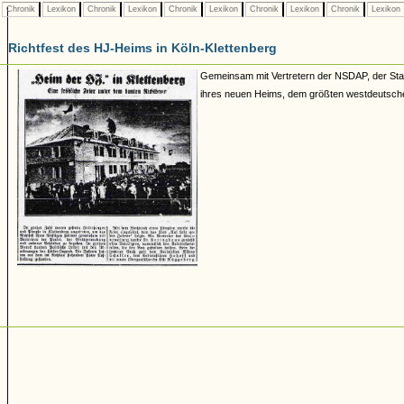
Chronik
Lexikon
Chronik
Lexikon
Chronik
Lexikon
Chronik
Lexikon
Chronik
Lexikon
Richtfest des HJ-Heims in Köln-Klettenberg
Gemeinsam mit Vertretern der NSDAP, der Stad
ihres neuen Heims, dem größten westdeutsche