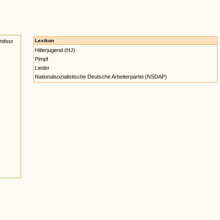
Lexikon
htfest
Hitlerjugend (HJ)
Pimpf
Lieder
Nationalsozialistische Deutsche Arbeiterpartei (NSDAP)