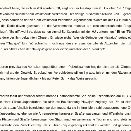
ngehört hatte, die sich im Volksgarten trifft, sagt vor der Gestapo am 20. Oktober 1937 fol
ine Bekannten "nunmehr am Waidmarkt" verkehren. Der dortige Zusammenschluss von Jugendl
, dass sämtliche der sich am Waidmarkt treffenden Jugendlichen "nichts mit der HJ zu tun 
 nie die Rede davon gewesen, so der Vernommene offenbar auf eine entsprechende Frag
gen". "Es trifft wohl zu, dass schon einmal Schlägereien mit der HJ vorkommen." Einen "Fü
ndere der ihm bekannten Cliquen. Er wisse nicht, "wer die Gründer der Navajos" seien, e
er "Navajos" führt W. schließlich noch aus, dass er zwar die Lilie als Abzeichen der fr
 als "Abzeichen der Navajos" gelte aber einzig und allein der "Totenkopf".
f deren provokantes Verhalten gegenüber einem Polizeibeamten hin, der sich am 16. Oktobe
h mal an, der Detektiv Streukuchen.' Verschiedene pfiffen ihn aus, fuhren mit den Rädern 
men, hätten die Jugendlichen - bis auf Peter Sch. - das Weite gesucht.
rhören fasst der offenbar federführende Gestapobeamte Sch. seine Erkenntnisse am 15. O
einer Clique Jugendlicher, die sich die Bezeichnung 'Navajos' zugelegt hat. Es ist dies
ng als staatsfeindlich bezeichnet werden muss, da sie in ihrer Mehrzahl ausgesprochene 
Tagesordnung, ebenso wie Anrempeleien harmloser Straßenpassanten und öffentliche unsitt
en Plätzen und Straßenkreuzungen der Stadt, machen gemeinsame Touren und sind stets au
 eindeutig den Zweck verfolgt, als zu ihrer Clique gehörig erkannt zu werden und gegenü