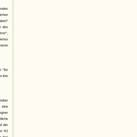
gendes
ichen
haben"
e des
hrer",
benso
üheren
r "für
an ihm
ktober
 eine
Gegner
liche
f der
ber HJ