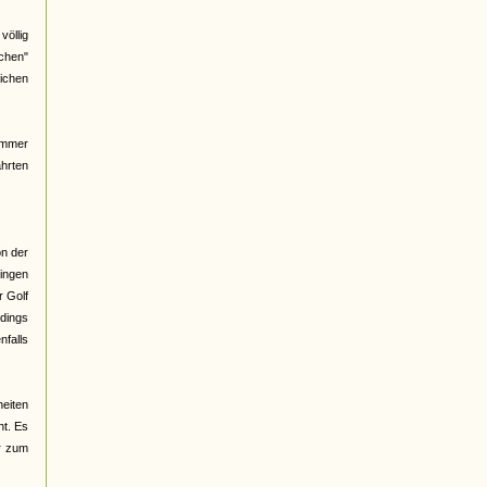
völlig
ichen"
ichen
immer
ahrten
on der
singen
r Golf
rdings
nfalls
heiten
nt. Es
er zum