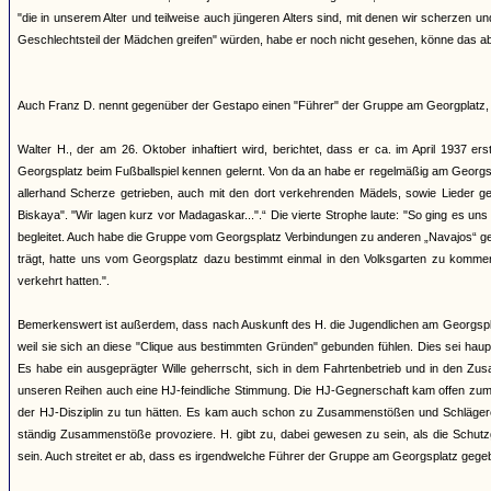
"die in unserem Alter und teilweise auch jüngeren Alters sind, mit denen wir scherze
Geschlechtsteil der Mädchen greifen" würden, habe er noch nicht gesehen, könne das ab
Auch Franz D. nennt gegenüber der Gestapo einen "Führer" der Gruppe am Georgplatz, 
Walter H., der am 26. Oktober inhaftiert wird, berichtet, dass er ca. im April 1937 e
Georgsplatz beim Fußballspiel kennen gelernt. Von da an habe er regelmäßig am Georgs
allerhand Scherze getrieben, auch mit den dort verkehrenden Mädels, sowie Lieder ges
Biskaya". "Wir lagen kurz vor Madagaskar...".“ Die vierte Strophe laute: "So ging es u
begleitet. Auch habe die Gruppe vom Georgsplatz Verbindungen zu anderen „Navajos“ gepf
trägt, hatte uns vom Georgsplatz dazu bestimmt einmal in den Volksgarten zu kommen
verkehrt hatten.".
Bemerkenswert ist außerdem, dass nach Auskunft des H. die Jugendlichen am Georgspl
weil sie sich an diese "Clique aus bestimmten Gründen" gebunden fühlen. Dies sei h
Es habe ein ausgeprägter Wille geherrscht, sich in dem Fahrtenbetrieb und in den Zus
unseren Reihen auch eine HJ-feindliche Stimmung. Die HJ-Gegnerschaft kam offen zum A
der HJ-Disziplin zu tun hätten. Es kam auch schon zu Zusammenstößen und Schlägereien.
ständig Zusammenstöße provoziere. H. gibt zu, dabei gewesen zu sein, als die Schutz
sein. Auch streitet er ab, dass es irgendwelche Führer der Gruppe am Georgsplatz gege