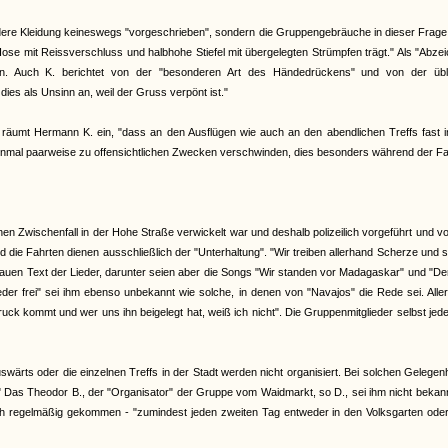
dere Kleidung keineswegs "vorgeschrieben", sondern die Gruppengebräuche in dieser Frage 
Hose mit Reissverschluss und halbhohe Stiefel mit übergelegten Strümpfen trägt." Als "Abze
en. Auch K. berichtet von der "besonderen Art des Händedrückens" und von der übl
dies als Unsinn an, weil der Gruss verpönt ist."
räumt Hermann K. ein, "dass an den Ausflügen wie auch an den abendlichen Treffs fast 
inmal paarweise zu offensichtlichen Zwecken verschwinden, dies besonders während der F
inen Zwischenfall in der Hohe Straße verwickelt war und deshalb polizeilich vorgeführt und v
ie Fahrten dienen ausschließlich der "Unterhaltung". "Wir treiben allerhand Scherze und 
enauen Text der Lieder, darunter seien aber die Songs "Wir standen vor Madagaskar" und "De
er frei" sei ihm ebenso unbekannt wie solche, in denen von "Navajos" die Rede sei. Alle
k kommt und wer uns ihn beigelegt hat, weiß ich nicht". Die Gruppenmitglieder selbst jede
ärts oder die einzelnen Treffs in der Stadt werden nicht organisiert. Bei solchen Gelegen
" Das Theodor B., der "Organisator" der Gruppe vom Waidmarkt, so D., sei ihm nicht bekan
auch regelmäßig gekommen - "zumindest jeden zweiten Tag entweder in den Volksgarten od