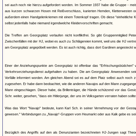
sei auch noch nie hierzu aufgefordert worden. Im Sommer 1937 habe die Gruppe - meis
aus kurzen schwarzen Hosen mit Reißverschluss, karierten Hemden, Kletterwesten ode
außerdem einen Handgelenkriemen mit einem Totenkopf tragen. Ob diese "einheitliche Kl
selbst jedenfalls habe niemand irgendwelche Kleidervorschriften gemacht.
Die Treffen am Georgsplatz verlaufen nicht konfliktfrei. So gibt Gruppenmitglied P
Zwischenfällen mit der HJ, wobei es auch zu Schlägereien kommt, weil uns die HJ vertr
am Georgsplatz angepöbelt werden. Es ist auch richtig, dass dort Gardinen angesteckt w
Einer der Anziehungspunkte am Georgsplatz ist offenbar das "Erfrischungsbüdchen" v
Verkehrserziehungsdienst aufgehalten zu haben. Die am Georgsplatz Anwesenden sei
Vorfälle informiert worden. Am gleichen Abend sei es auf dem Platz selbst auch noc
zugesehen. Er habe dann beobachtet, wie die anderen Navajos auf den Mann zugegangen
Mann eingeschlagen. Dieser habe, da Brillenträger, die Hände schützend vor das Gesic
Schr. weiter, gesehen, "dass ein Hitlerjunge, der uns im Volksgarten verraten haben sollte
Was das Wort "Navajo" bedeute, kann Karl Sch. in seiner Vernehmung vor der Gesta
gewesen." Verbindungen zu „Navajo“-Gruppen vom Heumarkt oder aus Kalk gebe es sei
Bezüglich des Angriffs auf den als Denunzianten bezeichneten HJ-Jungen sagt Th