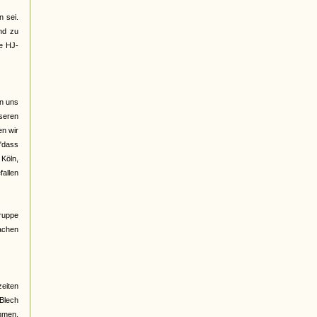
 sei.
nd zu
ge HJ-
on uns
seren
n wir
 "dass
 Köln,
fallen
Gruppe
rachen
eiten
 Blech
ehmen,