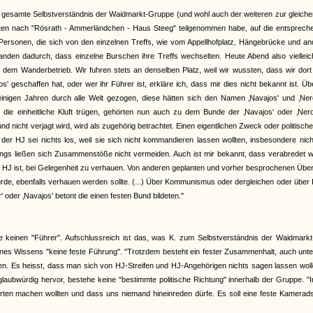
gesamte Selbstverständnis der Waidmarkt-Gruppe (und wohl auch der weiteren zur gleiche
Fahrten nach "Rösrath - Ammerländchen - Haus Steeg" teilgenommen habe, auf die entsprec
rsonen, die sich von den einzelnen Treffs, wie vom Appellhofplatz, Hängebrücke und an
tanden dadurch, dass einzelne Burschen ihre Treffs wechselten. Heute Abend also viellei
 dem Wanderbetrieb. Wir fuhren stets an denselben Platz, weil wir wussten, dass wir dor
 geschaffen hat, oder wer ihr Führer ist, erkläre ich, dass mir dies nicht bekannt ist. Üb
einigen Jahren durch alle Welt gezogen, diese hätten sich den Namen ‚Navajos' und ‚Nero
 die einheitliche Kluft trügen, gehörten nun auch zu dem Bunde der ‚Navajos' oder ‚Nero
 nicht verjagt wird, wird als zugehörig betrachtet. Einen eigentlichen Zweck oder politische
n der HJ sei nichts los, weil sie sich nicht kommandieren lassen wollten, insbesondere nic
dings ließen sich Zusammenstöße nicht vermeiden. Auch ist mir bekannt, dass verabredet 
der HJ ist, bei Gelegenheit zu verhauen. Von anderen geplanten und vorher besprochenen Über
würde, ebenfalls verhauen werden sollte. (...) Über Kommunismus oder dergleichen oder über P
oder ‚Navajos' betont die einen festen Bund bildeten."
einen "Führer". Aufschlussreich ist das, was K. zum Selbstverständnis der Waidmarkt
nes Wissens "keine feste Führung". "Trotzdem besteht ein fester Zusammenhalt, auch unt
ben. Es heisst, dass man sich von HJ-Streifen und HJ-Angehörigen nichts sagen lassen wol
glaubwürdig hervor, bestehe keine "bestimmte politische Richtung" innerhalb der Gruppe. 
hrten machen wollten und dass uns niemand hineinreden dürfe. Es soll eine feste Kamerad