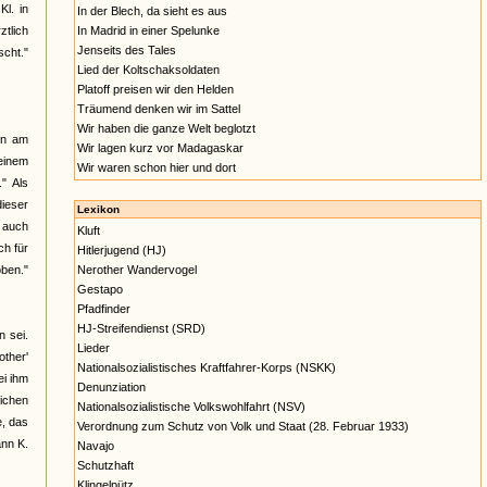
l. in
In der Blech, da sieht es aus
ztlich
In Madrid in einer Spelunke
Jenseits des Tales
cht."
Lied der Koltschaksoldaten
Platoff preisen wir den Helden
Träumend denken wir im Sattel
Wir haben die ganze Welt beglotzt
en am
Wir lagen kurz vor Madagaskar
 einem
Wir waren schon hier und dort
" Als
dieser
Lexikon
s auch
Kluft
h für
Hitlerjugend (HJ)
oben."
Nerother Wandervogel
Gestapo
Pfadfinder
HJ-Streifendienst (SRD)
 sei.
Lieder
other'
Nationalsozialistisches Kraftfahrer-Korps (NSKK)
ei ihm
Denunziation
eichen
Nationalsozialistische Volkswohlfahrt (NSV)
e, das
Verordnung zum Schutz von Volk und Staat (28. Februar 1933)
ann K.
Navajo
Schutzhaft
Klingelpütz