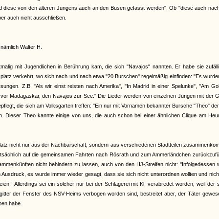
n und diese von den älteren Jungens auch an den Busen gefasst werden". Ob "diese auch na
er auch nicht ausschließen.
nämlich Walter H.
rstmalig mit Jugendlichen in Berührung kam, die sich "Navajos" nannten. Er habe sie zufäl
platz verkehrt, wo sich nach und nach etwa "20 Burschen" regelmäßig einfinden: "Es wurde
ungen. Z.B. "Als wir einst reisten nach Amerika", "In Madrid in einer Spelunke", "Am Go
ns vor Madagaskar, den Navajos zur See." Die Lieder werden von einzelnen Jungen mit der G
legt, die sich am Volksgarten treffen: "Ein nur mit Vornamen bekannter Bursche "Theo" der 
. Dieser Theo kannte einige von uns, die auch schon bei einer ähnlichen Clique am Heu
atz nicht nur aus der Nachbarschaft, sondern aus verschiedenen Stadtteilen zusammenko
auptsächlich auf die gemeinsamen Fahrten nach Rösrath und zum Ammerländchen zurückzufü
ammenkünften nicht behindern zu lassen, auch von den HJ-Streifen nicht: "Infolgedessen 
usdruck, es wurde immer wieder gesagt, dass sie sich nicht unterordnen wollten und nich
“ Allerdings sei ein solcher nur bei der Schlägerei mit Kl. verabredet worden, weil der 
gitter der Fenster des NSV-Heims verbogen worden sind, bestreitet aber, der Täter gewe
ben habe.