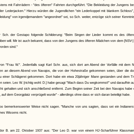
tens mit Fahrrädern - "des öfteren" Fahrten durchgeführt. "Die Bekleidung der Jungens b
r Lederjacken." Hierzu würden die Jugendlichen "ein Lederkoppel mit blankem Schloss", 
eidung" von irgendjemandem "angeordnet" sei, so Sch. weiter, entzöge sich seiner Kenntni
eter Sch. der Gestapo folgende Schilderung: "Beim Singen der Lieder kommt es des öfter
eiben will. Mir ist auch bekannt, dass von den Jungens des öfteren Mädchen von dem [NSV-
orden sind."
on "Frau W.". Jedenfalls sagt Karl Schr. aus, sich dort am Abend der Vorfälle mit dem 
en an diesem Abend von Navajos, die von der Hohestraße gekommen seien, über die dor
h zu einer Schlägerei gekommen. Dort habe ein etwa 20jähriger Mann gestanden und dem Tr
 seien. Leo W. [richtig wohl: D.] habe gesagt "Mach dass Du wegkommst!" und daraufhin a
ht gehalten und sich anschließend entfernt. Zum Beginn seiner Zeit bei den Navajos habe 
, auf dem Georgplatz verprügelt wurde" - allerdings ohne dass er sich daran beteiligt habe.
po bemerkenswerter Weise nicht sagen. "Manche von uns sagten, dass sei ein Indianer
nes Wissens nicht.
eodor B. am 22. Oktober 1937 aus: "Der Leo D. war von einem HJ-Scharführer Klassma