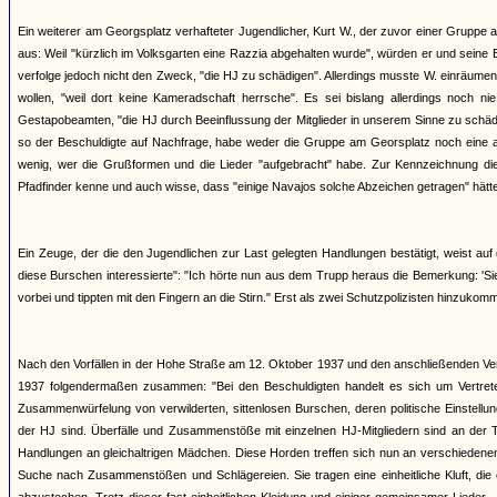
Ein weiterer am Georgsplatz verhafteter Jugendlicher, Kurt W., der zuvor einer Gruppe a
aus: Weil "kürzlich im Volksgarten eine Razzia abgehalten wurde", würden er und se
verfolge jedoch nicht den Zweck, "die HJ zu schädigen". Allerdings musste W. einräumen
wollen, "weil dort keine Kameradschaft herrsche". Es sei bislang allerdings noch
Gestapobeamten, "die HJ durch Beeinflussung der Mitglieder in unserem Sinne zu schädi
so der Beschuldigte auf Nachfrage, habe weder die Gruppe am Georsplatz noch eine a
wenig, wer die Grußformen und die Lieder "aufgebracht" habe. Zur Kennzeichnung dies
Pfadfinder kenne und auch wisse, dass "einige Navajos solche Abzeichen getragen" hätten,
Ein Zeuge, der die den Jugendlichen zur Last gelegten Handlungen bestätigt, weist au
diese Burschen interessierte": "Ich hörte nun aus dem Trupp heraus die Bemerkung: 'Sie
vorbei und tippten mit den Fingern an die Stirn." Erst als zwei Schutzpolizisten hinzukom
Nach den Vorfällen in der Hohe Straße am 12. Oktober 1937 und den anschließenden Ve
1937 folgendermaßen zusammen: "Bei den Beschuldigten handelt es sich um Vertreter 
Zusammenwürfelung von verwilderten, sittenlosen Burschen, deren politische Einstellu
der HJ sind. Überfälle und Zusammenstöße mit einzelnen HJ-Mitgliedern sind an der 
Handlungen an gleichaltrigen Mädchen. Diese Horden treffen sich nun an verschieden
Suche nach Zusammenstößen und Schlägereien. Sie tragen eine einheitliche Kluft, die