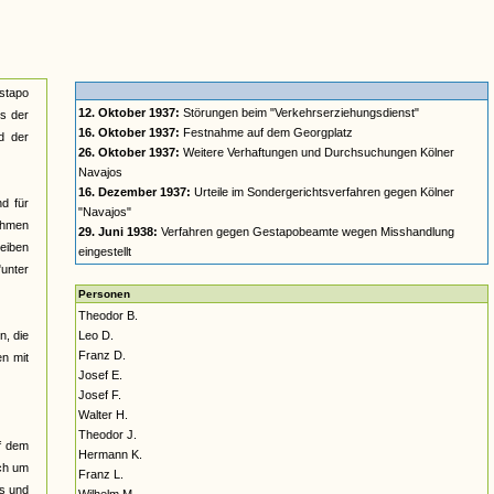
estapo
12. Oktober 1937:
Störungen beim "Verkehrserziehungsdienst"
s der
16. Oktober 1937:
Festnahme auf dem Georgplatz
d der
26. Oktober 1937:
Weitere Verhaftungen und Durchsuchungen Kölner
Navajos
16. Dezember 1937:
Urteile im Sondergerichtsverfahren gegen Kölner
d für
"Navajos"
ehmen
29. Juni 1938:
Verfahren gegen Gestapobeamte wegen Misshandlung
heiben
eingestellt
"unter
Personen
Theodor B.
n, die
Leo D.
Franz D.
en mit
Josef E.
Josef F.
Walter H.
Theodor J.
uf dem
Hermann K.
uch um
Franz L.
ts und