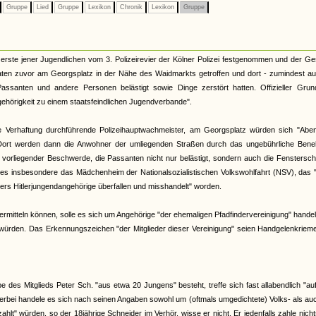
Gruppe
Lied
Gruppe
Lexikon
Chronik
Lexikon
Gruppe
erste jener Jugendlichen vom 3. Polizeirevier der Kölner Polizei festgenommen und der G
ten zuvor am Georgsplatz in der Nähe des Waidmarkts getroffen und dort - zumindest au
Passanten und andere Personen belästigt sowie Dinge zerstört hatten. Offizieller Grun
gehörigkeit zu einem staatsfeindlichen Jugendverbande".
die Verhaftung durchführende Polizeihauptwachmeister, am Georgsplatz würden sich "Aben
Dort werden dann die Anwohner der umliegenden Straßen durch das ungebührliche Ben
 vorliegender Beschwerde, die Passanten nicht nur belästigt, sondern auch die Fenstersc
i es insbesondere das Mädchenheim der Nationalsozialistischen Volkswohlfahrt (NSV), das 
ers Hitlerjungendangehörige überfallen und misshandelt" worden.
 ermitteln können, solle es sich um Angehörige "der ehemaligen Pfadfindervereinigung" handel
" würden. Das Erkennungszeichen "der Mitglieder dieser Vereinigung" seien Handgelenkriem
e des Mitglieds Peter Sch. "aus etwa 20 Jungens" besteht, treffe sich fast allabendlich "a
ierbei handele es sich nach seinen Angaben sowohl um (oftmals umgedichtete) Volks- als a
lt" würden, so der 18jährige Schneider im Verhör, wisse er nicht. Er jedenfalls zahle nich