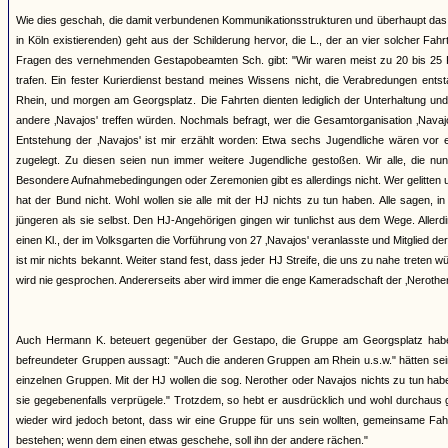
Wie dies geschah, die damit verbundenen Kommunikationsstrukturen und überhaupt das 
in Köln existierenden) geht aus der Schilderung hervor, die L., der an vier solcher 
Fragen des vernehmenden Gestapobeamten Sch. gibt: "Wir waren meist zu 20 bis 25 Pe
trafen. Ein fester Kurierdienst bestand meines Wissens nicht, die Verabredungen ents
Rhein, und morgen am Georgsplatz. Die Fahrten dienten lediglich der Unterhaltung und
andere ‚Navajos' treffen würden. Nochmals befragt, wer die Gesamtorganisation ‚Navajos'
Entstehung der ‚Navajos' ist mir erzählt worden: Etwa sechs Jugendliche wären vor 
zugelegt. Zu diesen seien nun immer weitere Jugendliche gestoßen. Wir alle, die nun
Besondere Aufnahmebedingungen oder Zeremonien gibt es allerdings nicht. Wer gelitten und
hat der Bund nicht. Wohl wollen sie alle mit der HJ nichts zu tun haben. Alle sagen, i
jüngeren als sie selbst. Den HJ-Angehörigen gingen wir tunlichst aus dem Wege. Aller
einen Kl., der im Volksgarten die Vorführung von 27 ‚Navajos' veranlasste und Mitglied 
ist mir nichts bekannt. Weiter stand fest, dass jeder HJ Streife, die uns zu nahe treten 
wird nie gesprochen. Andererseits aber wird immer die enge Kameradschaft der ‚Nerother' 
Auch Hermann K. beteuert gegenüber der Gestapo, die Gruppe am Georgsplatz habe k
befreundeter Gruppen aussagt: "Auch die anderen Gruppen am Rhein u.s.w." hätten sei
einzelnen Gruppen. Mit der HJ wollen die sog. Nerother oder Navajos nichts zu tun ha
sie gegebenenfalls verprügele." Trotzdem, so hebt er ausdrücklich und wohl durchaus 
wieder wird jedoch betont, dass wir eine Gruppe für uns sein wollten, gemeinsame Fa
bestehen; wenn dem einen etwas geschehe, soll ihn der andere rächen."