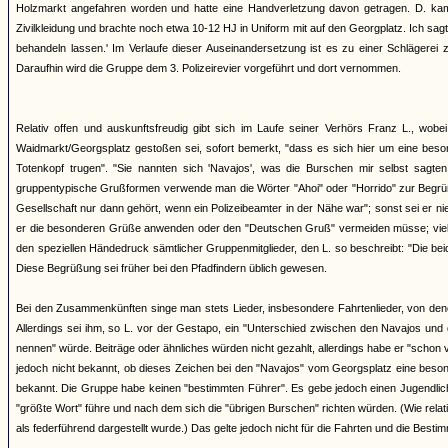
Holzmarkt angefahren worden und hatte eine Handverletzung davon getragen. D. kam
Zivilkleidung und brachte noch etwa 10-12 HJ in Uniform mit auf den Georgplatz. Ich sagt
behandeln lassen.' Im Verlaufe dieser Auseinandersetzung ist es zu einer Schlägere
Daraufhin wird die Gruppe dem 3. Polizeirevier vorgeführt und dort vernommen.
Relativ offen und auskunftsfreudig gibt sich im Laufe seiner Verhörs Franz L., wo
Waidmarkt/Georgsplatz gestoßen sei, sofort bemerkt, "dass es sich hier um eine beson
Totenkopf trugen". "Sie nannten sich 'Navajos', was die Burschen mir selbst sagten
gruppentypische Grußformen verwende man die Wörter "Ahoi" oder "Horrido" zur Begrüßu
Gesellschaft nur dann gehört, wenn ein Polizeibeamter in der Nähe war"; sonst sei er nie
er die besonderen Grüße anwenden oder den "Deutschen Gruß" vermeiden müsse; vielme
den speziellen Händedruck sämtlicher Gruppenmitglieder, den L. so beschreibt: "Die be
Diese Begrüßung sei früher bei den Pfadfindern üblich gewesen.
Bei den Zusammenkünften singe man stets Lieder, insbesondere Fahrtenlieder, von de
Allerdings sei ihm, so L. vor der Gestapo, ein "Unterschied zwischen den Navajos und 
nennen" würde. Beiträge oder ähnliches würden nicht gezahlt, allerdings habe er "schon v
jedoch nicht bekannt, ob dieses Zeichen bei den "Navajos" vom Georgsplatz eine besond
bekannt. Die Gruppe habe keinen "bestimmten Führer". Es gebe jedoch einen Jugendlichen
"größte Wort" führe und nach dem sich die "übrigen Burschen" richten würden. (Wie rela
als federführend dargestellt wurde.) Das gelte jedoch nicht für die Fahrten und die Besti