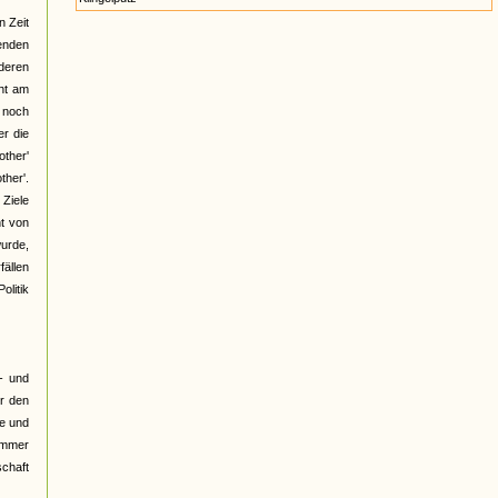
n Zeit
henden
deren
cht am
t noch
er die
ther'
ther'.
 Ziele
ht von
wurde,
fällen
olitik
- und
er den
le und
"Immer
schaft