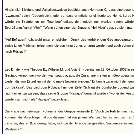
Hinsichtlich Kleidung und Verhaltensweisen bestätigt auch Hermann K., dass eine beson
"zwanglos" seien. "Jedoch sieht jeder zu, dass er möglichst ein kariertes Hemd, kurze 
würde ein Kraftriemen mit Totenkopf gelten, den jedoch nur wenige tragen würd
Begrüßungsfloskel "Ahoi". "Wenn schon einer der Jungens 'Heil Hitler' sagt, so sieht man 
"Auf Befragen", d.h. wohl unter erheblichem Druck des verhörenden Gestapobeamten, 
einige junge Mädchen teilnehmen, die von ihren Jungs umarmt werden und auch schon e
nach Rösrath".
Leo D., der - wie Theodor B., Wilhelm M. und Alois S. - bereits am 12. Oktober 1937 in e
Gestapo vernommen worden war, sagt u.a. aus, die Zusammentreffen am Georgplatz und d
Lieder, die von Einzelnen mit der Klampfe begleitet werden." Er kenne zwar nicht den g
von Biskaya". Das Lied vom Rübezahl mit der Zeile "Schlagt die Bündische Jugend wied
räumt er ein zu wissen, dass seine Gruppe "Navajos" genannt würde - "woher der Ausdruc
würden sich nicht als "Navajos" bezeichnen.
Die Frage nach etwaigen Führern in der Gruppe verneinte D. "Auch die Fahrten nach ausw
kommen die Vorschläge mal von diesem, mal von jenem. Wer Lust hat, schließt sich an.
treffe zu, das er B. angeregt habe, sich zu der Gruppe zu gesellen. Seitdem sei er 
Waidmarkt".