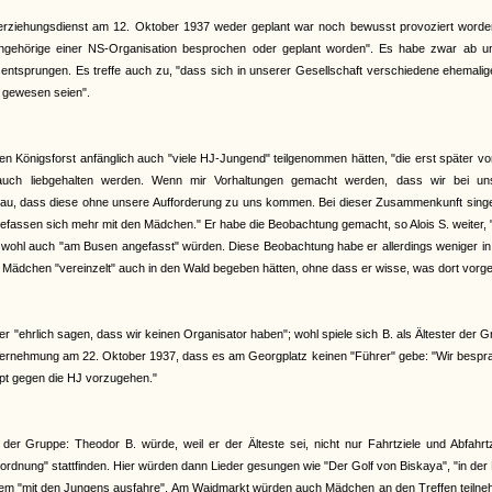
erziehungsdienst am 12. Oktober 1937 weder geplant war noch bewusst provoziert worden
Angehörige einer NS-Organisation besprochen oder geplant worden". Es habe zwar ab u
 entsprungen. Es treffe auch zu, "dass sich in unserer Gesellschaft verschiedene ehemali
n gewesen seien".
en Königsforst anfänglich auch "viele HJ-Jungend" teilgenommen hätten, "die erst später v
auch liebgehalten werden. Wenn mir Vorhaltungen gemacht werden, dass wir bei un
u, dass diese ohne unsere Aufforderung zu uns kommen. Bei dieser Zusammenkunft singe
fassen sich mehr mit den Mädchen." Er habe die Beobachtung gemacht, so Alois S. weiter,
i wohl auch "am Busen angefasst" würden. Diese Beobachtung habe er allerdings weniger in
ädchen "vereinzelt" auch in den Wald begeben hätten, ohne dass er wisse, was dort vorge
 "ehrlich sagen, dass wir keinen Organisator haben"; wohl spiele sich B. als Ältester der 
r Vernehmung am 22. Oktober 1937, dass es am Georgplatz keinen "Führer" gebe: "Wir besp
upt gegen die HJ vorzugehen."
r Gruppe: Theodor B. würde, weil er der Älteste sei, nicht nur Fahrtziele und Abfahrtz
nung" stattfinden. Hier würden dann Lieder gesungen wie "Der Golf von Biskaya", "in der
 Kurzem "mit den Jungens ausfahre". Am Waidmarkt würden auch Mädchen an den Treffen teiln