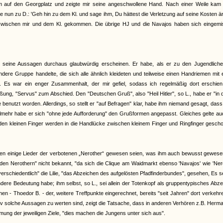
 auf den Georgplatz und zeigte mir seine angeschwollene Hand. Nach einer Weile kam K
e nun zu D.: 'Geh hin zu dem Kl. und sage ihm, Du hättest die Verletzung auf seine Kosten är
i zwischen mir und dem Kl. gekommen. Die übrige HJ und die Navajos haben sich eingemis
bei seine Aussagen durchaus glaubwürdig erscheinen. Er habe, als er zu den Jugendlich
dere Gruppe handelte, die sich alle ähnlich kleideten und teilweise einen Handriemen mit
. Es war ein enger Zusammenhalt, der mir gefiel, sodass ich regelmäßig dort erschien.
ng, "Servus" zum Abschied. Den "Deutschen Gruß", also "Heil Hitler", so L., habe er "in 
 benutzt worden. Allerdings, so stellt er "auf Befragen" klar, habe ihm niemand gesagt, das
hr habe er sich "ohne jede Aufforderung" den Grußformen angepasst. Gleiches gelte auc
iden kleinen Finger werden in die Handlücke zwischen kleinem Finger und Ringfinger gesch
nen einige Lieder der verbotenen „Nerother“ gewesen seien, was ihm auch bewusst gewesen
den Nerothern" nicht bekannt, "da sich die Clique am Waidmarkt ebenso 'Navajos' wie 'Ner
erschiedentlich" die Lilie, "das Abzeichen des aufgelösten Pfadfinderbundes", gesehen, Es s
ere Bedeutung habe; ihm selbst, so L., sei allein der Totenkopf als gruppentypisches Abz
 - Thoedor B. - der, weitere Treffpunkte eingerechnet, bereits "seit Jahren" dort verkehr
tiv solche Aussagen zu werten sind, zeigt die Tatsache, dass in anderen Verhören z.B. Herm
mmung der jeweiligen Ziele, "dies machen die Jungens unter sich aus".