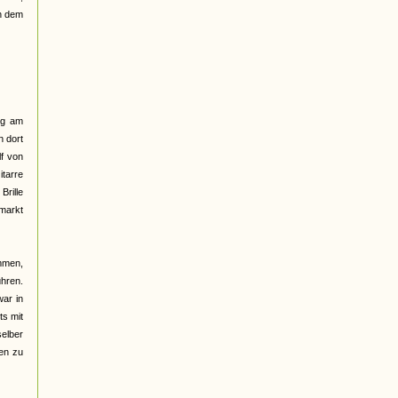
ch dem
lig am
n dort
lf von
itarre
Brille
markt
mmen,
hren.
war in
ts mit
selber
sen zu