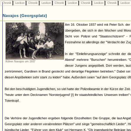
Chronik
Lexikon
Chronik
Lexikon
Chronik
Lexikon
Chronik
Lexikon
Chronik
Lexikon
Navajos (Georgsplatz)
Am 16. Oktober 1937 wird mit Peter Sch. der 
übergeben, die sich in den Wochen und Mona
Sicht von Polizei und "Staatsschützern" - 
Festnahme ist allerdings der "Verdacht der Zu
In der "Einlieferungsanzeige" schreibt der 
Abend" mehrere "Burschen" herumtreiben. "
Kölner Navajos um 1937
dieser Jungens angepöbelt. Dort werden, laut
zertrümmert, Gardinen in Brand gesteckt und derartige Flegeleien betrieben." Dabei se
diesen Anpöbeleien sehr stark zu leiden" habe. Außerdem seien "auf dem Georgsplatz öft
Bei den beschuldigten Jugendlichen, so viel hatte der Polizeibeamte in der Kürze der Zeit
"heute unter dem Decknamen 'Noroterjugend' [!] ihr staatsfeindliches Unwesen treiben
Totenkopf.
Die Verhöre der Jugendlichen ergeben folgende Einzelheiten: Die Gruppe, die laut Angab
Georgsplatz oder anderen verabredeten Plätzen" und singe "gemeinschaftlich Lieder". H
bündische Lieder. "Führer von dem Klub" sei Hermann K. "Ob irgendwelche Beiträge bezah