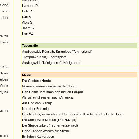
Wilhelm M.
estehe
Lambert P.
viele
Peter S.
Karl S.
s. Ihm
Alois S.
Josef S.
Kurt W.
en zu
] Heim
Topografie
Ausflugsziel: Rösrath, Strandbad "Ammerland"
Treffpunkt: Köln, Georgsplatz
Ausflugsziel: "Königsforst", Königsforst
NSKK-
tigen
Lieder
eiben
Die Goldene Horde
uf den
Graue Kolonnen ziehen in der Sonn
er, so
Hab Sehnsucht nach den blauen Bergen
Als wir einst reisten nach Amerika
Am Golf von Biskaja
Nerother Bummler
stamm
Des Nachts, wenn alles schläft, nur ich allein bin wach (Tiroler Lied)
Die Sonne von Mexiko (Der Navajo)
Die Steppe zittert (Tscherkessenlied)
Hohe Tannen weisen die Sterne
nn am
Ihr lieben Kameraden