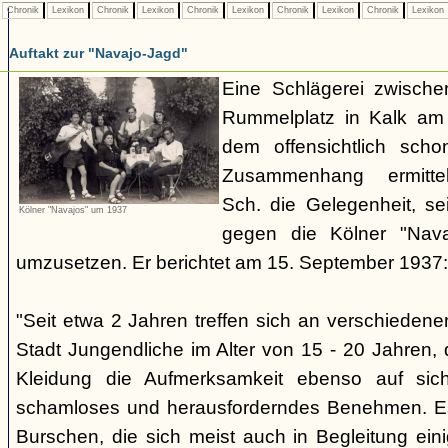
Chronik
Lexikon
Chronik
Lexikon
Chronik
Lexikon
Chronik
Lexikon
Chronik
Lexikon
Auftakt zur "Navajo-Jagd"
Eine Schlägerei zwisch
Rummelplatz in Kalk am
dem offensichtlich sch
Zusammenhang ermitte
Sch. die Gelegenheit, se
Kölner "Navajos" um 1937
gegen die Kölner "Nava
umzusetzen. Er berichtet am 15. September 1937:
"Seit etwa 2 Jahren treffen sich an verschieden
Stadt Jungendliche im Alter von 15 - 20 Jahren, d
Kleidung die Aufmerksamkeit ebenso auf sich
schamloses und herausforderndes Benehmen. Es 
Burschen, die sich meist auch in Begleitung ein