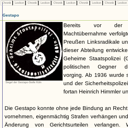
Chronik
Lexikon
Chronik
Lexikon
Chronik
Lexikon
Chronik
Lexikon
Chronik
Lexikon
Gestapo
Bereits vor der nat
Machtübernahme verfolgte 
Preußen Linksradikale u
dieser Abteilung entwicke
Geheime Staatspolizei (
politischen Gegner de
vorging. Ab 1936 wurde si
und der Sicherheitspolize
Siegel der Gestapo-Stelle Köln
fortan Heinrich Himmler u
Die Gestapo konnte ohne jede Bindung an Rech
vornehmen, eigenmächtig Strafen verhängen und
Änderung von Gerichtsurteilen verlangen. Wi