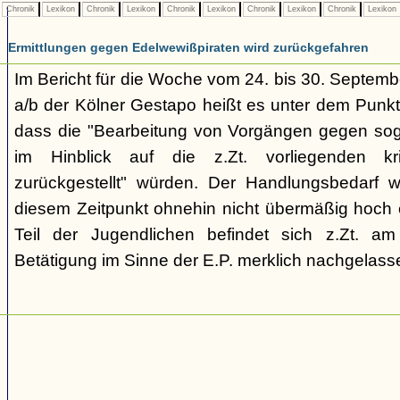
Chronik
Lexikon
Chronik
Lexikon
Chronik
Lexikon
Chronik
Lexikon
Chronik
Lexikon
Ermittlungen gegen Edelwewißpiraten wird zurückgefahren
Im Bericht für die Woche vom 24. bis 30. Septemb
a/b der Kölner Gestapo heißt es unter dem Punkt
dass die "Bearbeitung von Vorgängen gegen sog
im Hinblick auf die z.Zt. vorliegenden kr
zurückgestellt" würden. Der Handlungsbedarf 
diesem Zeitpunkt ohnehin nicht übermäßig hoch e
Teil der Jugendlichen befindet sich z.Zt. a
Betätigung im Sinne der E.P. merklich nachgelasse