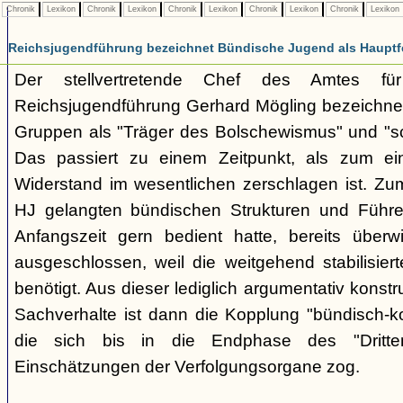
Chronik
Lexikon
Chronik
Lexikon
Chronik
Lexikon
Chronik
Lexikon
Chronik
Lexikon
Reichsjugendführung bezeichnet Bündische Jugend als Hauptf
Der stellvertretende Chef des Amtes fü
Reichsjugendführung Gerhard Mögling bezeichnet 
Gruppen als "Träger des Bolschewismus" und "sc
Das passiert zu einem Zeitpunkt, als zum ei
Widerstand im wesentlichen zerschlagen ist. Zum
HJ gelangten bündischen Strukturen und Führer
Anfangszeit gern bedient hatte, bereits überwi
ausgeschlossen, weil die weitgehend stabilisier
benötigt. Aus dieser lediglich argumentativ konst
Sachverhalte ist dann die Kopplung "bündisch-
die sich bis in die Endphase des "Dritte
Einschätzungen der Verfolgungsorgane zog.