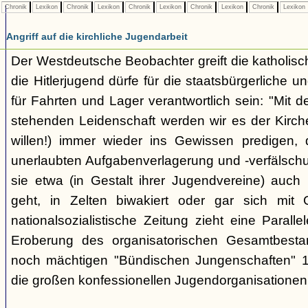
Chronik
Lexikon
Chronik
Lexikon
Chronik
Lexikon
Chronik
Lexikon
Chronik
Lexikon
Angriff auf die kirchliche Jugendarbeit
Der Westdeutsche Beobachter greift die katholisch
die Hitlerjugend dürfe für die staatsbürgerliche un
für Fahrten und Lager verantwortlich sein: "Mit
stehenden Leidenschaft werden wir es der Kirche
willen!) immer wieder ins Gewissen predigen, 
unerlaubten Aufgabenverlagerung und -verfälsch
sie etwa (in Gestalt ihrer Jugendvereine) auch k
geht, in Zelten biwakiert oder gar sich mit G
nationalsozialistische Zeitung zieht eine Paralle
Eroberung des organisatorischen Gesamtbest
noch mächtigen "Bündischen Jungenschaften" 1
die großen konfessionellen Jugendorganisationen