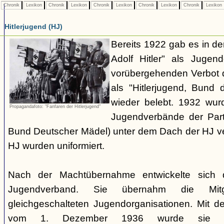
Chronik
Lexikon
Chronik
Lexikon
Chronik
Lexikon
Chronik
Lexikon
Chronik
Lexikon
Hitlerjugend (HJ)
Bereits 1922 gab es in 
Adolf Hitler" als Jugen
vorübergehenden Verbot d
als "Hitlerjugend, Bund 
wieder belebt. 1932 wurd
Propagandafoto: "Fanfaren der Hitlerjugend"
Jugendverbände der Part
Bund Deutscher Mädel) unter dem Dach der HJ vere
HJ wurden uniformiert.
Nach der Machtübernahme entwickelte sich 
Jugendverband. Sie übernahm die Mitgl
gleichgeschalteten Jugendorganisationen. Mit 
vom 1. Dezember 1936 wurde sie zu