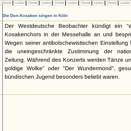
Chronik
Lexikon
Chronik
Lexikon
Chronik
Lexikon
Chronik
Lexikon
Chronik
Lexikon
Die Don-Kosaken singen in Köln
Der Westdeutsche Beobachter kündigt ein "e
Kosakenchors in der Messehalle an und bespric
Wegen seiner antibolschewistischen Einstellung 
die uneingeschränkte Zustimmung der nationa
Zeitung. Während des Konzerts werden Tänze un
goldige Wolke" oder "Der Wundermond", gesu
bündischen Jugend besonders beliebt waren.