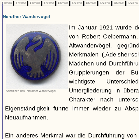
Chronik
Lexikon
Chronik
Lexikon
Chronik
Lexikon
Chronik
Lexikon
Chronik
Lexikon
Nerother Wandervogel
Im Januar 1921 wurde d
von Robert Oelbermann, 
Altwandervögel, gegrün
Merkmalen („Adelsherrsc
Mädchen und Durchführu
Gruppierungen der Bü
wichtigste Untersc
Untergliederung in über
Abzeichen des "Nerother Wandervogel"
Charakter nach untersc
Eigenständigkeit führte immer wieder zu Abs
Neuaufnahmen.
Ein anderes Merkmal war die Durchführung von 