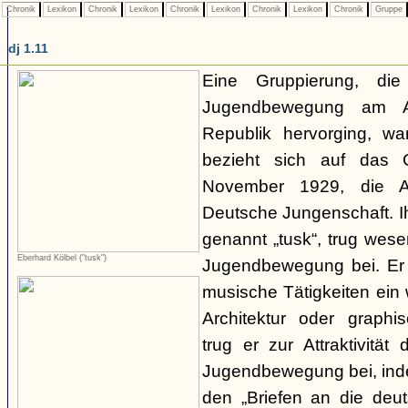
Chronik
Lexikon
Chronik
Lexikon
Chronik
Lexikon
Chronik
Lexikon
Chronik
Gruppe
dj 1.11
Eine Gruppierung, di
Jugendbewegung am A
Republik hervorging, wa
bezieht sich auf das
November 1929, die Ab
Deutsche Jungenschaft. I
genannt „tusk“, trug wese
Eberhard Kölbel ("tusk")
Jugendbewegung bei. Er f
musische Tätigkeiten ein 
Architektur oder graphi
trug er zur Attraktivität
Jugendbewegung bei, inde
den „Briefen an die deut