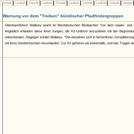
Chronik
Lexikon
Chronik
Lexikon
Chronik
Lexikon
Chronik
Lexikon
Chronik
Gruppe
Warnung vor dem "Treiben" bündischer Pfadfindergruppen
Oberbannführer Wallwey warnt im Westdeutschen Beobachter "vor dem staats- und vo
Angeblich erlauben diese ihren Jungen, die HJ-Uniform anzuziehen mit der Begründ
unterstünden. Dagegen erklärt Wallwey: "Die einzelnen sich in lächerlicher Zersplitter
mit ihren Sondertrachten herumlaufen. Zur HJ gehören sie keinesfalls, und das Tragen de