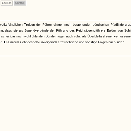
Lexikon
Chronik
lksfeindlichen Treiben der Führer einiger noch bestehenden bündischen Pfadfindergrup
ung, dass sie als Jugendverbände der Führung des Reichsjugendführers Baldur von Schi
ung scheinbar noch wohlfühlenden Bünde mögen auch ruhig als Überbleibsel einer verflossene
r HJ-Uniform zieht deshalb unweigerlich strafrechtliche und sonstige Folgen nach sich."