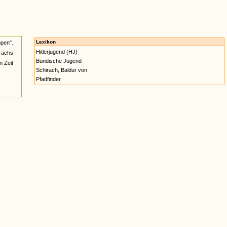
Lexikon
pen".
Hitlerjugend (HJ)
rachs
Bündische Jugend
n Zeit
Schirach, Baldur von
Pfadfinder