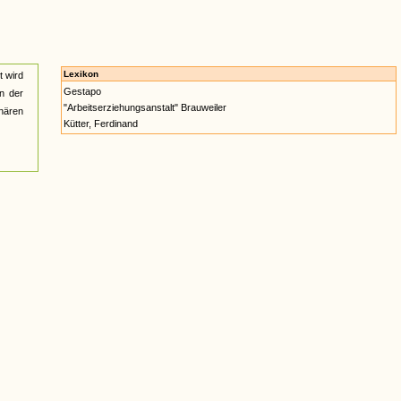
Lexikon
t wird
Gestapo
on der
"Arbeitserziehungsanstalt" Brauweiler
onären
Kütter, Ferdinand