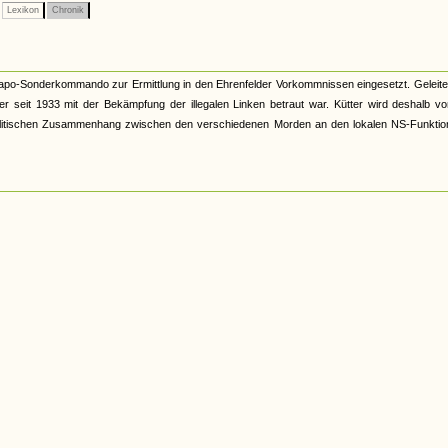
Lexikon
Chronik
apo-Sonderkommando zur Ermittlung in den Ehrenfelder Vorkommnissen eingesetzt. Geleite
er seit 1933 mit der Bekämpfung der illegalen Linken betraut war. Kütter wird deshalb v
en politischen Zusammenhang zwischen den verschiedenen Morden an den lokalen NS-Funkti