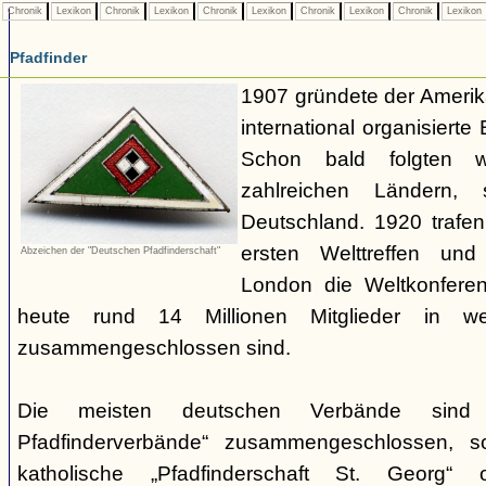
Chronik
Lexikon
Chronik
Lexikon
Chronik
Lexikon
Chronik
Lexikon
Chronik
Lexikon
Pfadfinder
1907 gründete der Amerik
international organisiert
Schon bald folgten w
zahlreichen Ländern
Deutschland. 1920 trafen
ersten Welttreffen un
Abzeichen der "Deutschen Pfadfinderschaft"
London die Weltkonferen
heute rund 14 Millionen Mitglieder in w
zusammengeschlossen sind.
Die meisten deutschen Verbände sind
Pfadfinderverbände“ zusammengeschlossen, 
katholische „Pfadfinderschaft St. Georg