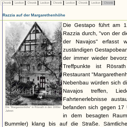
Chronik
Lexikon
Chronik
Lexikon
Chronik
Lexikon
Chronik
Lexikon
Chronik
Razzia auf der Margarethenhöhe
Die Gestapo führt am 
Razzia durch, "von der d
der Navajos" erfasst 
zuständigen Gestapobeamt
der immer wieder bevor
Treffpunkte ist Rösra
Restaurant "Margarethenh
Nebenbau würden sich di
Navajos treffen, Li
Fahrtenerlebnisse austa
befanden sich gegen 17 
Die "Margaretenhöhe" in Rösrath in den 1930er
Jahren
in dem besagten Raum.
Bummler) klang bis auf die Straße. Sämtlich