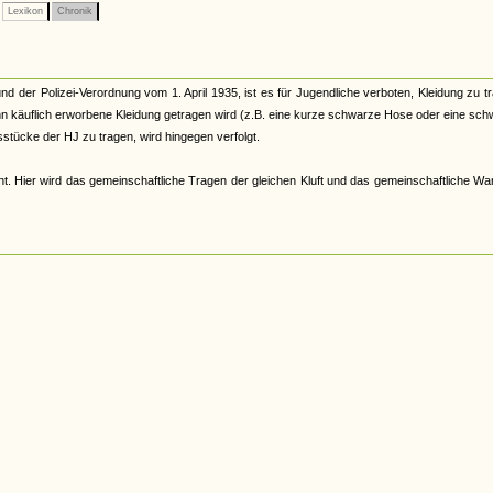
Lexikon
Chronik
er Polizei-Verordnung vom 1. April 1935, ist es für Jugendliche verboten, Kleidung zu t
enn käuflich erworbene Kleidung getragen wird (z.B. eine kurze schwarze Hose oder eine sc
sstücke der HJ zu tragen, wird hingegen verfolgt.
ant. Hier wird das gemeinschaftliche Tragen der gleichen Kluft und das gemeinschaftliche W