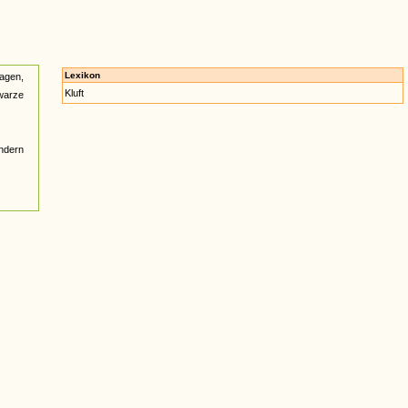
Lexikon
ragen,
Kluft
hwarze
andern