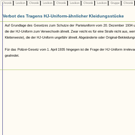
Chronik
Lexikon
Chronik
Lexikon
Chronik
Lexikon
Chronik
Lexikon
Gruppe
Chronik
Verbot des Tragens HJ-Uniform-ähnlicher Kleidungsstücke
Auf Grundlage des Gesetzes zum Schutze der Parteiuniform vom 20. Dezember 1934 und d
die der HJ-Uniform zum Verwechseln ähnelt. Zwar reicht es für eine Strafe nicht aus, w
Kletterweste), die der HJ-Uniform ungefähr ähnelt. Abgeänderte oder Original-Bekleidung
Für das Polizei-Gesetz vom 1. April 1935 hingegen ist die Frage der HJ-Uniform irrelev
geahndet.