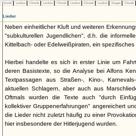
Chronik
Lexikon
Chronik
Lexikon
Chronik
Lexikon
Chronik
Lexikon
Gruppe
Chronik
Lieder
Neben einheitlicher Kluft und weiteren Erkennung
"subkulturellen Jugendlichen", d.h. die informe
Kittelbach- oder Edelweißpiraten, ein spezifisches 
Hierbei handelte es sich in erster Linie um Fahr
deren Basistexte, so die Analyse bei Alfons K
Textpassagen aus Straßen-, Kino-, Karnevals
aktuellen Schlagern, aber auch aus Marschlie
Oftmals wurden die Texte auch "durch Einfü
kollektiver Gruppenerfahrungen" angereichert und 
die Lieder nicht zuletzt häufig zu einer Provokat
hier insbesondere der Hitlerjugend wurden.